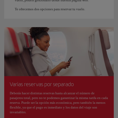
vuelo, podéis gestionarlo desde nuestra página web.
Te ofrecemos dos opciones para reservar tu vuelo.
Varias reservas por separado
Deberás hacer distintas reservas hasta alcanzar el número de
pasajeros total, pero no te podemos garantizar la misma tarifa en cada
reserva. Puede ser la opción más económica, pero también la menos
flexible, ya que el pago es inmediato y los datos del viaje son
invariables.