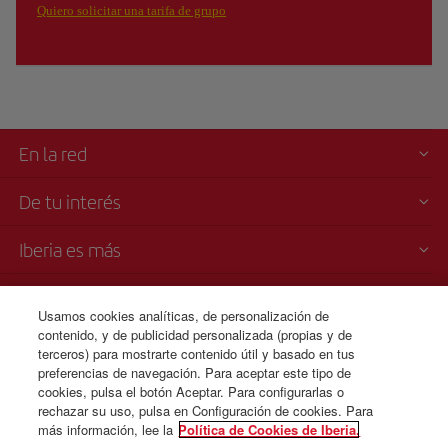
Quiero solicitar una tarifa de grupo
En la red
De tu interés
Iberia es más
Transparencia
Usamos cookies analíticas, de personalización de
contenido, y de publicidad personalizada (propias y de
Venta telefónica
terceros) para mostrarte contenido útil y basado en tus
+507 3 084 260
preferencias de navegación. Para aceptar este tipo de
cookies, pulsa el botón Aceptar. Para configurarlas o
Lunes a domingo 00:00 - 24:00 horas ( español e inglés).
rechazar su uso, pulsa en Configuración de cookies. Para
más información, lee la
Política de Cookies de Iberia.