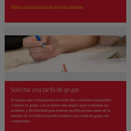
Quiero continuar haciendo reservas separadas
Solicitar una tarifa de grupo
Si quieres que te busquemos la tarifa más económica disponible
volando en grupo con un plazo más amplio para confirmar los
nombres, y flexibilidad para realizar modificaciones antes de la
emisión de los billetes puedes pedirnos una tarifa de grupo sin
compromiso.