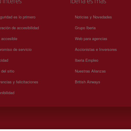
 interés
Iberia es más
guridad es lo primero
Noticias y Novedades
ración de accesibilidad
Grupo Iberia
a accesible
Web para agencias
omiso de servicio
Accionistas e Inversores
cidad
Iberia Empleo
del sitio
Nuestras Alianzas
encias y felicitaciones
British Airways
nibilidad