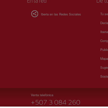
En la red
De tu
Tu se
Iberia en las Redes Sociales
Decla
Iberi
Compr
Publi
Mapa 
Suger
Soste
Venta telefónica
+507 3 084 260