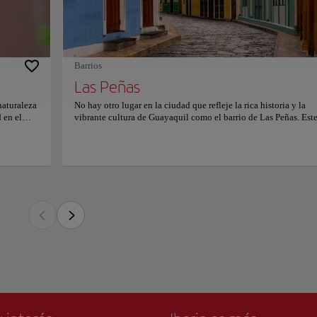
ncantador lugar destaca por sus casas de colores, sus calles empedradas y su hermos
yá con
 convierte en un destino obligado para los turistas que visitan la ciudad.
 la
o! Casa
variada
ido como el lugar donde nació la ciudad. Hoy es un barrio vibrante y animado, llen
os,
urantes. También está cerca del Cerro Santa Ana, una colina con un faro en la cima qu
Barrios
as de la ciudad y del río Guayas.
Las Peñas
tro cultural. No hay nada que se disfrute más que pasear por sus estrechas calles, adm
naturaleza
No hay otro lugar en la ciudad que refleje la rica historia y la
star la cocina tradicional ecuatoriana en uno de los muchos restaurantes de la zona.
d en el
vibrante cultura de Guayaquil como el barrio de Las Peñas. Est
ece una
pintoresco y encantador lugar destaca por sus casas de colores, 
las que
calles empedradas y su hermosa arquitectura colonial, lo que lo
de cinco
convierte en un destino obligado para los turistas que visitan la
ardín de
ciudad. Las Peñas es conocido como el lugar donde nació la ci
ín de
Hoy es un barrio vibrante y animado, lleno de galerías de arte, c
e lugar:
restaurantes. También está cerca del Cerro Santa Ana, una colin
servación
un faro en la cima que ofrece impresionantes vistas de la ciudad
 ciudad,
río Guayas. El barrio es un centro cultural. No hay nada que se
anquilos
disfrute más que pasear por sus estrechas calles, admirar su incr
bligada
arquitectura y degustar la cocina tradicional ecuatoriana en un
lemente
los muchos restaurantes de la zona.
ón sobre