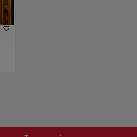
a arquitectura
o de galerías de
e ofrece
irar su increíble
e
sus
+
udad.
afés y
−
a con
 y del
eíble
o de