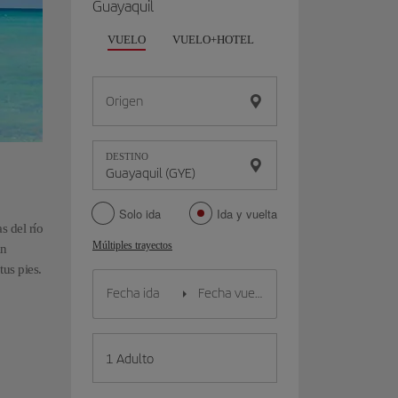
Guayaquil
VUELO
VUELO+HOTEL
VUELO+COCHE
Origen
DESTINO
Solo ida
Ida y vuelta
s del río
Múltiples trayectos
án
tus pies.