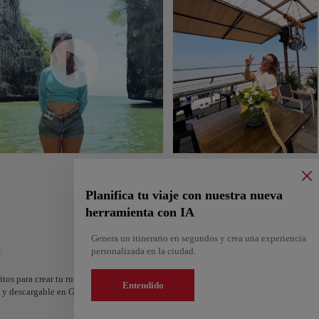
Planifica tu viaje con nuestra nueva
herramienta con IA
Genera un itinerario en segundos y crea una experiencia
l
personalizada en la ciudad.
itos para crear tu ruta y compartirla. ¿Quieres más ideas? Obtén un itinerario perso
Entendido
os y descargable en Google Maps.