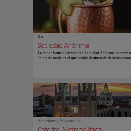
camino. Por la noche, se transforma en un vibrante centro 
con música en directo y artistas callejeros. El Cerro Santa 
auténtica joya de Guayaquil y una visita obligada que ofre
mezcla única de historia, cultura y belleza natural.
Bar
Sociedad Anónima
La mejor forma de describir a Sociedad Anónima es como u
chic y de moda en el que podrás disfrutar de deliciosa com
bebidas. Este restaurante y bar ofrece una maravillosa fusi
cocina internacional, ecuatoriana y sudamericana, con un e
moderno y elegante. El menú del restaurante ofrece una a
de platos que harán las delicias de tu paladar. Además de su
comida, Sociedad Anónima también ofrece una gama de có
vinos elaborados por expertos, perfectos para maridar con 
o disfrutarlos solos. La decoración del restaurante es mode
acogedora, con un diseño elegante y minimalista perfecto 
noche a la última. Si buscas un lugar que combine comida,
diversión de calidad no esperes más, visita Sociedad Anón
pasarás un rato memorable. Para más información sobre hor
precios, consulte su sitio web oficial.
Atracciones y Monumentos
Catedral Metropolitana