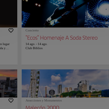
nocturno
zona de vida silvestre para maravillarse con la naturaleza del pa
Ana es una
mezcla de naturaleza e increíbles casas coloniales hacen del Pa
ce una
Histórico una visita única de Guayaquil. Tómate todo el tiemp
necesites para pasear, admirar todas las joyas que forman parte d
increíble lugar y sumergirte en la historia y el mundo natural de
Ecuador. Para más información sobre horarios y precios, consult
sitio web oficial.
Concierto
"Ecos" Homenaje A Soda Stereo
n lugar
14 ago.
-
14 ago.
ida y
Club Biblios
ón de
stilo
mplia gama
 deliciosa
cteles y
su comida
rna y
para una
 bebida y
ima y
arios y
Atracciones y Monumentos
Malecón 2000