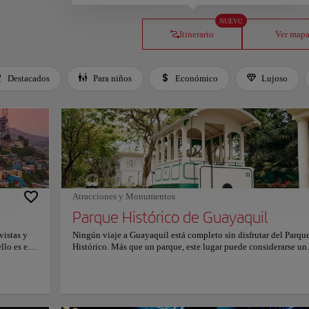
NUEVO
Itinerario
Ver map
Destacados
Para niños
Económico
Lujoso
Atracciones y Monumentos
Parque Histórico de Guayaquil
vistas y
Ningún viaje a Guayaquil está completo sin disfrutar del Parqu
llo es el
Histórico. Más que un parque, este lugar puede considerarse un
sas de
museo al aire libre que te hará viajar en el tiempo a través de la 
aminata de
historia y cultura de Ecuador. Situado a las afueras de la ciudad,
 asuste,
parque cuenta con casas tradicionales bellamente restauradas,
 arte,
jardines históricos y un hermoso tranvía. Sin embargo, el parqu
go del
sólo se limita a la historia del país, sino que también cuenta co