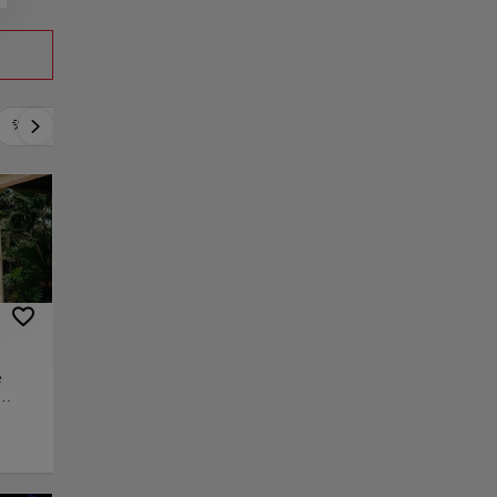
a
Activo
Relax
Cultura
Gastronomía
e
rica
 el
e no
n una