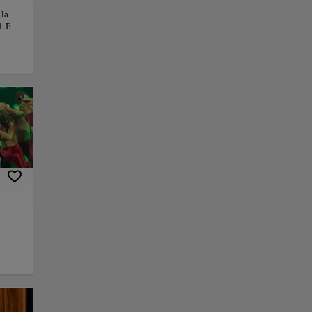
 la
. El
erlo y
 gran
 arte,
y
 de la
e
ar
nlace
Guardar
la
arrio de Las Peñas.