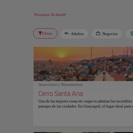
Próximos 30 días
Filtros
Adultos
Negocios
Atracciones y Monumentos
Cerro Santa Ana
Una de las mejores cosas de viajar es admirar las increíbles 
paisajes de las ciudades. En Guayaquil, el lugar ideal para e
Cerro Santa Ana, una pintoresca colina conocida por sus ca
colores, sus calles empedradas y su hermosa iglesia. Una c
444 escalones conduce a la cima del Cerro Santa Ana. No se
el paseo es espectacular: restaurantes, cafeterías, galerías de
tiendas de artesanía y zonas verdes le acompañarán a lo lar