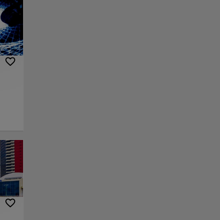
ís. La
rque
o que
e este
e su