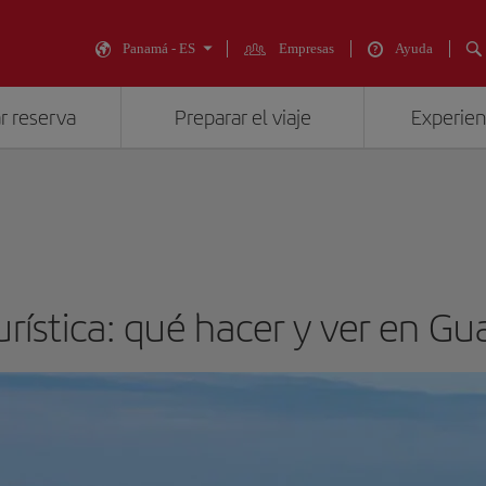
Panamá - ES
Empresas
Ayuda
r reserva
Preparar el viaje
Experienc
urística: qué hacer y ver en Gu