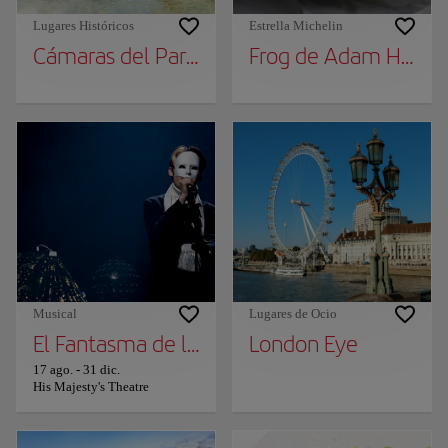
Lugares Históricos
Estrella Michelin
Cámaras del Parlamento
Frog de Adam Handl
Musical
Lugares de Ocio
El Fantasma de la Ópera
London Eye
17 ago.
-
31 dic.
His Majesty's Theatre