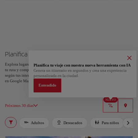
Planifica tu viaje a Londres
Explora lugares, experiencias y marca con el corazón tus favoritos para crear
Planifica tu viaje con nuestra nueva herramienta con IA
tu ruta y compartirla. ¿Quieres más ideas? Obtén un itinerario personalizado
Genera un itinerario en segundos y crea una experiencia
según tus intereses y la duración de tu viaje: en sólo dos pasos y descargable
personalizada en la ciudad.
en Google Maps.
Entendido
NUEVO
Próximos 30 días
Adultos
Destacados
Para niños