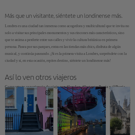
Más que un visitante, siéntete un londinense más.
Londres es una ciudad tan inmensa como acogedora y multicultural que te invita no
solo a visitar sus principales monumentos y sus rincones más característicos, sino
que te anima a perderte entre sus calles y vivir la cultura británica en primera
persona. Pasea por sus parques, entra en las tiendas más chics, disfruta de algún
musical, y continúa paseando. ¡Si es la primera visita a Londres, sorpréndete con la
ciudad y si, en esta ocasión, repites destino, siéntete un londinense más!
Así lo ven otros viajeros
Comparte tu experiencia de viaje con #london, #InstantesIberia y @Iberia