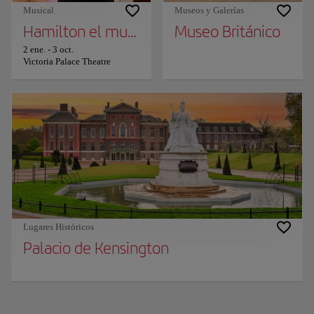
Musical
Museos y Galerías
Hamilton el musical
Museo Británico
2 ene.
-
3 oct.
Victoria Palace Theatre
Lugares Históricos
Palacio de Kensington