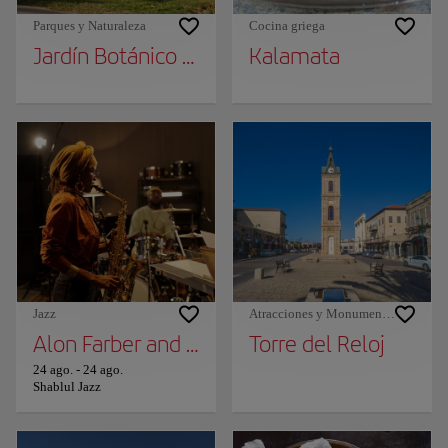
Parques y Naturaleza
Cocina griega
Jardín Botánico Ein Gedi
Kalamata
Jazz
Atracciones y Monumentos
Alon Farber and Avishai Cohen (trompette)
Torre del Reloj
24 ago.
-
24 ago.
Shablul Jazz