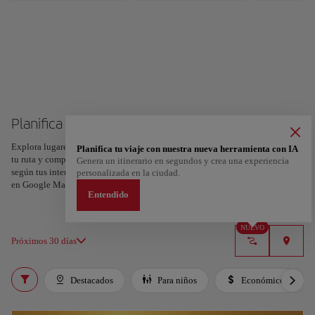
Planifica tu viaje a Tel Aviv
Explora lugares, experiencias y marca con el corazón tus favoritos para crear
Planifica tu viaje con nuestra nueva herramienta con IA
tu ruta y compartirla. ¿Quieres más ideas? Obtén un itinerario personalizado
Genera un itinerario en segundos y crea una experiencia
según tus intereses y la duración de tu viaje: en sólo dos pasos y descargable
personalizada en la ciudad.
en Google Maps.
Entendido
NUEVO
Próximos 30 días
Destacados
Para niños
Económico