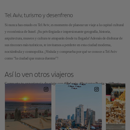
Tel Aviv, turismo y desenfreno
Si nunca has estado en Tel Aviv, es momento de planear un viaje a la capital cultural
y económica de Israel. ¡Su privilegiada e impresionante geografía, historia,
arquitectura, museos y cultura te atraparán desde tu llegada! Además de disfrutar de
sus rincones más turísticos, te invitamos a perderte en esta ciudad moderna,
noctámbula y cosmopolita. ¡Visítala y comprueba por qué se conoce a Tel Aviv
como “la ciudad que nunca duerme”!
Así lo ven otros viajeros
Comparte tu experiencia de viaje con #Telaviv, #InstantesIberia y @Iberia