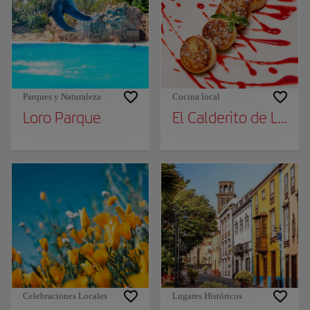
Parques y Naturaleza
Cocina local
Loro Parque
El Calderito de La Ab
Celebraciones Locales
Lugares Históricos