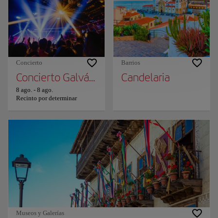
Concierto
Barrios
Concierto Galván Real - Gira 10 Aniversario
Candelaria
8 ago.
-
8 ago.
Recinto por determinar
Museos y Galerías