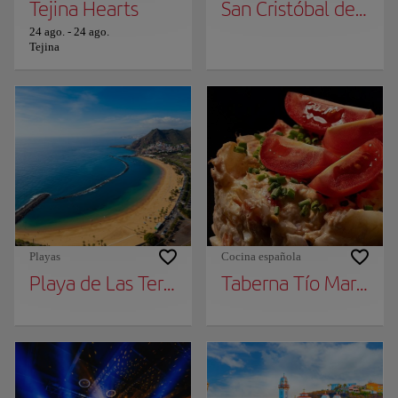
Tejina Hearts
San Cristóbal de la 
24 ago.
-
24 ago.
Tejina
Playas
Cocina española
Playa de Las Teresitas
Taberna Tío Martín