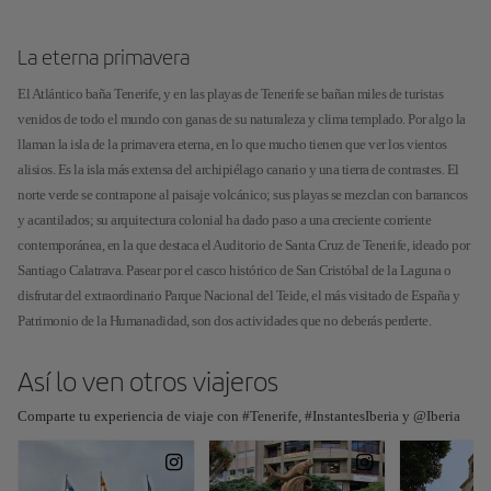
La eterna primavera
El Atlántico baña Tenerife, y en las playas de Tenerife se bañan miles de turistas
venidos de todo el mundo con ganas de su naturaleza y clima templado. Por algo la
llaman la isla de la primavera eterna, en lo que mucho tienen que ver los vientos
alisios. Es la isla más extensa del archipiélago canario y una tierra de contrastes. El
norte verde se contrapone al paisaje volcánico; sus playas se mezclan con barrancos
y acantilados; su arquitectura colonial ha dado paso a una creciente corriente
contemporánea, en la que destaca el Auditorio de Santa Cruz de Tenerife, ideado por
Santiago Calatrava. Pasear por el casco histórico de San Cristóbal de la Laguna o
disfrutar del extraordinario Parque Nacional del Teide, el más visitado de España y
Patrimonio de la Humanadidad, son dos actividades que no deberás perderte.
Así lo ven otros viajeros
Comparte tu experiencia de viaje con #Tenerife, #InstantesIberia y @Iberia