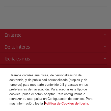
En la red
De tu interés
Iberia es más
Transparencia
Usamos cookies analíticas, de personalización de
contenido, y de publicidad personalizada (propias y de
Venta telefónica
terceros) para mostrarte contenido útil y basado en tus
+507 3 084 260
preferencias de navegación. Para aceptar este tipo de
cookies, pulsa el botón Aceptar. Para configurarlas o
Lunes a domingo 00:00 - 24:00 horas ( español e inglés).
rechazar su uso, pulsa en Configuración de cookies. Para
más información, lee la
Política de Cookies de Iberia.