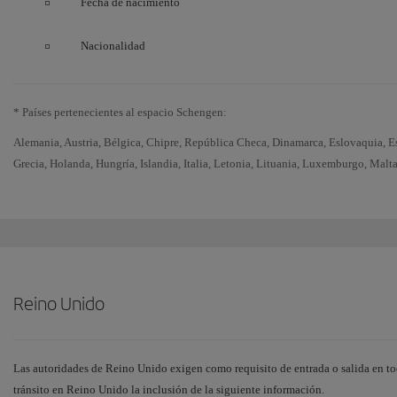
Fecha de nacimiento
Nacionalidad
* Países pertenecientes al espacio Schengen:
Alemania, Austria, Bélgica, Chipre, República Checa, Dinamarca, Eslovaquia, Es
Grecia, Holanda, Hungría, Islandia, Italia, Letonia, Lituania, Luxemburgo, Malta
Reino Unido
Las autoridades de Reino Unido exigen como requisito de entrada o salida en tod
tránsito en Reino Unido la inclusión de la siguiente información.