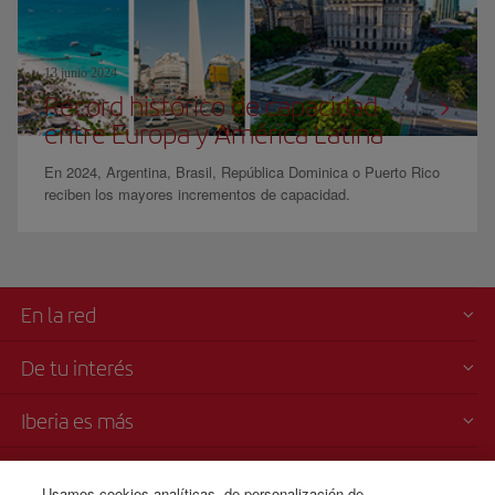
13 junio 2024
Récord histórico de capacidad
entre Europa y América Latina
En 2024, Argentina, Brasil, República Dominica o Puerto Rico
reciben los mayores incrementos de capacidad.
En la red
De tu interés
Iberia es más
Transparencia
Usamos cookies analíticas, de personalización de