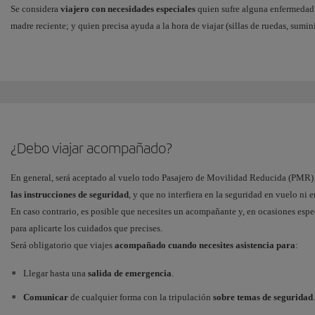
Se considera
viajero con necesidades especiales
quien sufre alguna enfermedad 
madre reciente; y quien precisa ayuda a la hora de viajar (sillas de ruedas, sumini
La normativa general recomienda consultar a tu médico antes de viajar, si padece
Problemas cardiovasculares.
Problemas respiratorios crónicos.
Anemia severa.
¿Debo viajar acompañado?
Diabetes inestable o cáncer.
Si tomas medicación inmunosupresiva.
En general, será aceptado al vuelo todo Pasajero de Movilidad Reducida (PMR
las instrucciones de seguridad
, y que no interfiera en la seguridad en vuelo ni e
Y en general, si por cualquier causa, dudas de tu estado de salud para viajar. E
En caso contrario, es posible que necesites un acompañante y, en ocasiones espe
y te pediremos la autorización de nuestro Servicio Médico para volar:
para aplicarte los cuidados que precises.
Será obligatorio que viajes
acompañado cuando necesites asistencia para
:
Necesidad de suministro de oxígeno.
Llegar hasta una
salida de emergencia
.
Uso de una incubadora autónoma para niños prematuros.
Comunicar
de cualquier forma con la tripulación
sobre temas de seguridad
.
Incapacidad de comprender y cumplir instrucciones.