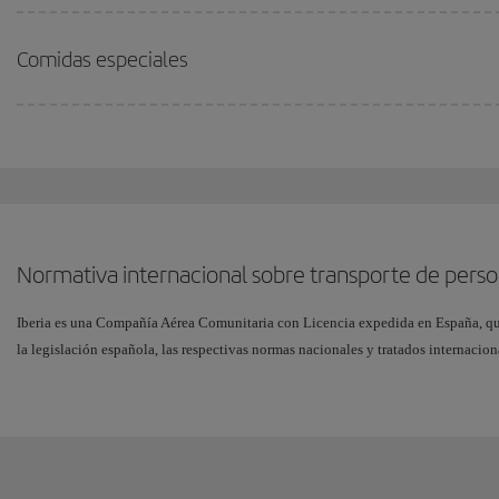
Comidas especiales
Normativa internacional sobre transporte de pers
Iberia es una Compañía Aérea Comunitaria con Licencia expedida en España, que
la legislación española, las respectivas normas nacionales y tratados internacion
organizaciones internacionales de transporte aéreo:
Reglamento CE 1107/2006 del Parlamento Europeo y del Consejo sobre derechos 
transporte aéreo.
Reglamento CE 8/2008 sobre normas EU OPS, norma OPS 1.260.