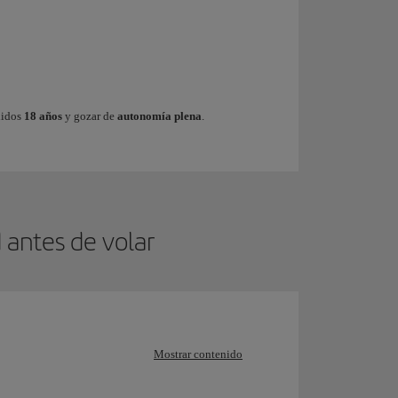
 que puedan agravarse debido al transporte.
ar
.
lidos
18 años
y gozar de
autonomía plena
.
antes de volar
Mostrar contenido