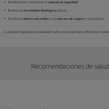
Desabrocharte o abrocharte el
cinturón de seguridad
.
Enfermedades agudas, crónicas o convalecencias de operaciones quirúrgicas,
Realizar las
necesidades fisiológicas
básicas.
Consulta toda la información en nuestra página de
Autorización médica para vol
Acceder al
chaleco salvavidas
o a la
máscara de oxígeno
y colocártelos.
La persona elegida para acompañarte, salvo casos especiales, deberá tener cump
Recomendaciones de salud 