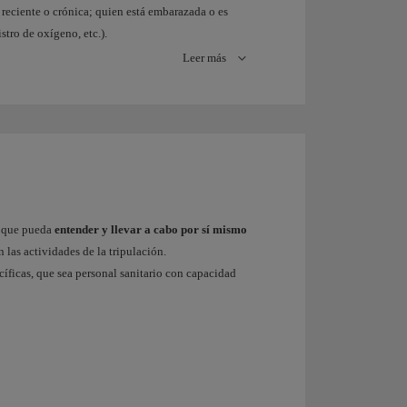
reciente o crónica; quien está embarazada o es
stro de oxígeno, etc.).
Leer más
s...
) que pueda
entender y llevar a cabo por sí mismo
n las actividades de la tripulación.
n algunos casos, lo trataremos como un caso médico
cíficas, que sea personal sanitario con capacidad