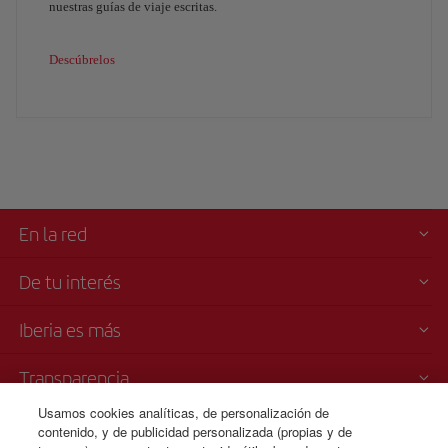
nuestras guías de viaje escritas.
Descúbrelos
En la red
De tu interés
Iberia es más
Transparencia
Usamos cookies analíticas, de personalización de
Venta telefónica
contenido, y de publicidad personalizada (propias y de