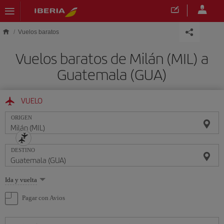
Saltar al contenido principal
Vuelos baratos
Vuelos baratos de Milán (MIL) a
Guatemala (GUA)
VUELO
ORIGEN
DESTINO
Seleccione
Ida y vuelta
una
opción
Pagar con Avios