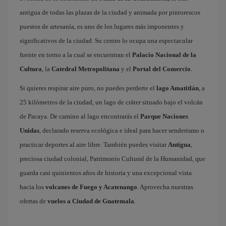
antigua de todas las plazas de la ciudad y animada por pintorescos
puestos de artesanía, es uno de los lugares más imponentes y
significativos de la ciudad. Su centro lo ocupa una espectacular
fuente en torno a la cual se encuentran el
Palacio Nacional de la
Cultura
, la
Catedral Metropolitana
y el
Portal del Comercio
.
Si quieres respirar aire puro, no puedes perderte el
lago Amatitlán
, a
25 kilómetros de la ciudad, un lago de cráter situado bajo el volcán
de Pacaya. De camino al lago encontrarás el
Parque Naciones
Unidas
, declarado reserva ecológica e ideal para hacer senderismo o
practicar deportes al aire libre. También puedes visitar
Antigua
,
preciosa ciudad colonial, Patrimonio Cultural de la Humanidad, que
guarda casi quinientos años de historia y una excepcional vista
hacia los
volcanes de Fuego y Acatenango
. Aprovecha nuestras
ofertas de
vuelos a Ciudad de Guatemala
.