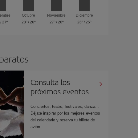
iembre
Octubre
Noviembre
Diciembre
/
27º
28º
/
26º
27º
/
26º
26º
/
25º
 baratos
Consulta los
próximos eventos
Conciertos, teatro, festivales, danza...
Déjate inspirar por los mejores eventos
del calendario y reserva tu billete de
avión