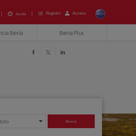
Registro
Acceso
Ayuda
cia Iberia
Iberia Plus
)
dulto
Buscar
o día/mes/año