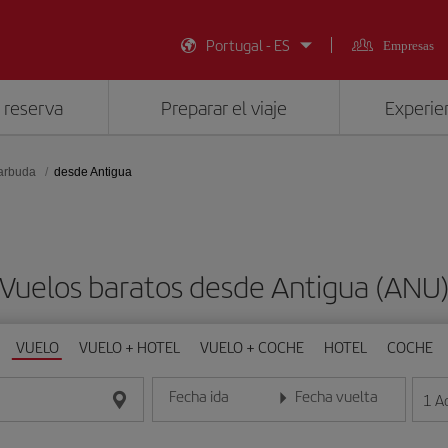
Portugal - ES
Empresas
 reserva
Preparar el viaje
Experien
Barbuda
desde Antigua
Vuelos baratos desde Antigua (ANU
VUELO
VUELO + HOTEL
VUELO + COCHE
HOTEL
COCHE
Fecha ida
Fecha vuelta
1
A
Introduce la fecha en formato día/mes/año
Introduce la fecha en format