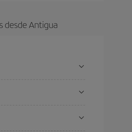
s desde Antigua
es ser flexible con las fechas y horarios de ida y
cuentras el vuelo más barato.
ratos
. Dinos desde dónde vuelas, a dónde
ra días cercanos
, tanto de ida como de vuelta,
gunos
horarios
puede que te hagan ahorrar aún