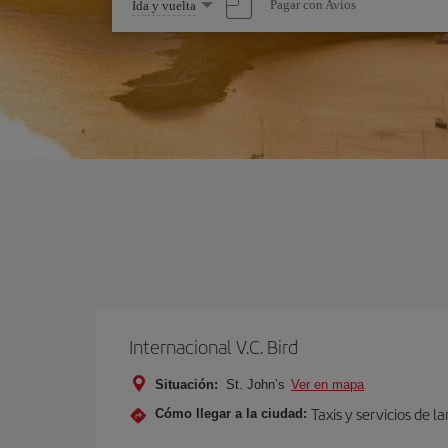
Seleccione
Pagar con Avios
Ida y vuelta
una
opción
Internacional V.C. Bird
Situación:
St. John’s
Ver en mapa
Taxis y servicios de 
Cómo llegar a la ciudad: