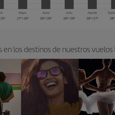
ril
Mayo
Junio
Julio
Agosto
Sept
/
25º
27º
/
26º
28º
/
26º
28º
/
26º
28º
/
27º
28º
 en los destinos de nuestros vuelos