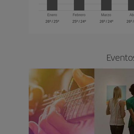
Enero
Febrero
Marzo
Ab
26º
/
25º
25º
/
24º
26º
/
24º
26º
Eventos