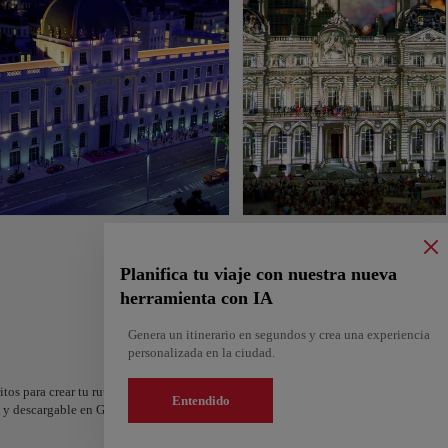
Planifica tu viaje con nuestra nueva
herramienta con IA
Genera un itinerario en segundos y crea una experiencia
personalizada en la ciudad.
itos para crear tu ruta y compartirla. ¿Quieres más ideas? Obtén un itinerario perso
Entendido
os y descargable en Google Maps.