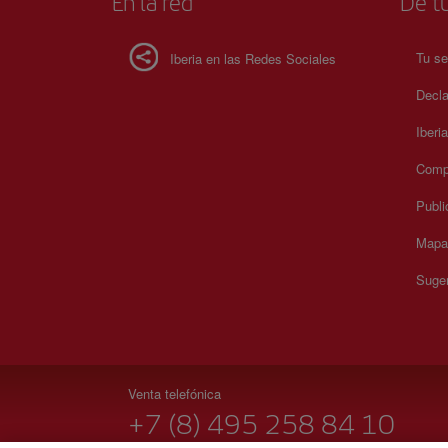
En la red
De tu
Tu se
Iberia en las Redes Sociales
Decla
Iberi
Compr
Publi
Mapa 
Suger
Venta telefónica
+7 (8) 495 258 84 10