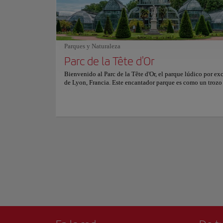
A solo un paso de l
mejorando aún más la experiencia gastronómica en general.
eres lionés como si vienes de visita, Le Suprême te promet
máximo. A 1 hora y
delicioso viaje culinario por Lyon. Para más información s
alpino y el esquí d
reservas y precios, consulta su sitio web oficial.
mientras que los la
Parques y Naturaleza
A aproximadamente 
Parc de la Tête d'Or
variado que ofrece
la energía del mac
Mostrar más
Bienvenido al Parc de la Tête d'Or, el parque lúdico por ex
de Lyon, Francia. Este encantador parque es como un trozo
Un poco más lejos,
paraíso en pleno centro de la ciudad. Con 117 hectáreas de
imponentes picos. S
verdes, ofrece un sinfín de oportunidades para divertirse y r
mezclando descensos
Prepárate para dar rienda suelta al niño que llevas dentro m
exploras el minizoo, hogar de adorables animales como fl
Cada uno de estos r
jirafas e incluso titíes dorados, das un tranquilo paseo en b
acceso que hacen de
resplandeciente lago o te subes al encantador trenecito que 
parque. El Parque de la Tête d'Or, con su majestuosa rosaled
Para más información
exuberantes praderas y sus acogedores merenderos, es la e
perfecta tanto para los amantes de la naturaleza como para 
aventureros. Así que empaca tu baguette, coge un frisbee y
para pasar un día inolvidable bajo las copas de este encant
urbano. Para más información sobre horarios y precios, con
web oficial.