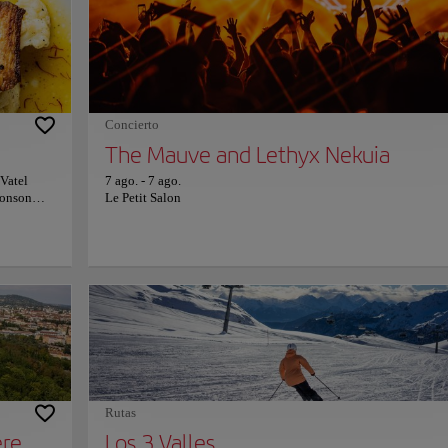
a
donde podrás deleitarte con tentadoras delicias gastronómicas 
a vibrante
descubrir artesanías locales únicas. Descubre la rica historia del
utiques y
distrito como centro neurálgico de la industria de la seda en la
l Viejo
Maison des Canuts, donde aprenderás las técnicas tradicionales
cantadora
tejido transmitidas de generación en generación. Tanto si eres 
apasionado de la historia, un amante del arte o un experto en
gastronomía, Croix Rousse te seducirá con su encantador ambie
Concierto
sus tesoros culturales. Sin duda, una visita imperdible.
The Mauve and Lethyx Nekuia
 Vatel
7 ago.
-
7 ago.
Ponson
Le Petit Salon
cepcional
 menú
perfección
mo parte
aurante
iente. El
memorable,
formación
Rutas
ere
Los 3 Valles