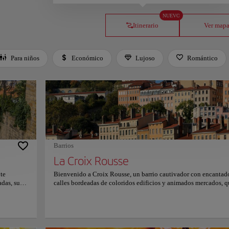
NUEVO
Itinerario
Ver map
Para niños
Económico
Lujoso
Romántico
Barrios
La Croix Rousse
te
Bienvenido a Croix Rousse, un barrio cautivador con encantad
adas, sus
calles bordeadas de coloridos edificios y animados mercados, q
recién
ofrece una experiencia verdaderamente auténtica. Sumérgete en
ia cobra
espíritu creativo del barrio mientras paseas por sus callejuelas
ue
adoquinadas. Admira las impresionantes vistas panorámicas de 
a cada
ciudad desde la famosa Montée de la Grande Côte y no pierdas 
románica,
oportunidad de explorar el vibrante mercado de La Croix Rouss