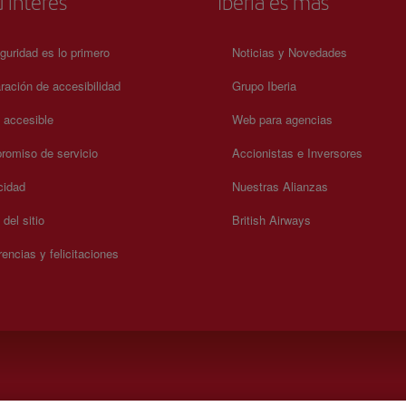
 interés
Iberia es más
siempre con la proximidad y facilidad de acceso que hacen de 
un lugar privilegiado para disfrutar del invierno. Para más
información sobre horarios y precios, por favor visita el sitio w
guridad es lo primero
Noticias y Novedades
oficial.
ración de accesibilidad
Grupo Iberia
a accesible
Web para agencias
omiso de servicio
Accionistas e Inversores
cidad
Nuestras Alianzas
del sitio
British Airways
encias y felicitaciones