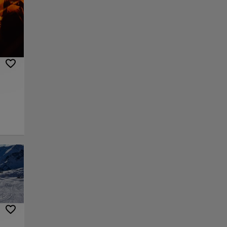
y
 de
un
nte y