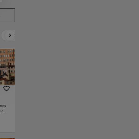
a
Relax
Cultura
Gastronomía
Cultura local
oras
ue
 el
la
la
e,