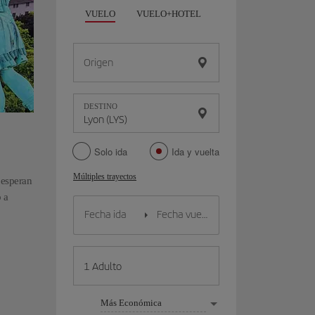
VUELO
VUELO+HOTEL
VUELO+COCHE
Origen
DESTINO
Solo ida
Ida y vuelta
Múltiples trayectos
 esperan
 a
Más Económica