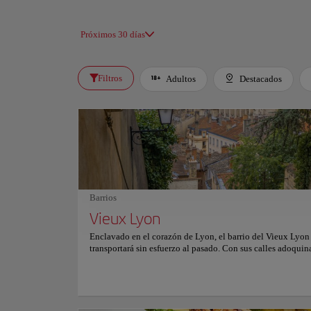
Próximos 30 días
Filtros
Adultos
Destacados
Barrios
Vieux Lyon
Enclavado en el corazón de Lyon, el barrio del Vieux Lyon 
transportará sin esfuerzo al pasado. Con sus calles adoquin
coloridos edificios renacentistas y el aroma de los pasteles 
hechos que flota en el aire, este es un lugar donde la histor
vida. Explora las sinuosas traboules, antiguos pasadizos q
conectan calles y patios secretos, y descubre joyas ocultas 
paso. Deléitate con la impresionante arquitectura gótica y 