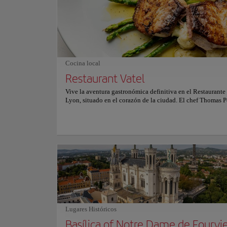
mientras saboreas deliciosas especialidades locales como l
salchicha lionesa y las cremosas quenelles. Sumérgete en l
atmósfera de los bulliciosos mercados, las encantadoras bo
los acogedores cafés del barrio. Combinando el encanto de
Mundo con las delicias modernas, crea una experiencia en
para cada visitante.
Cocina local
Restaurant Vatel
Vive la aventura gastronómica definitiva en el Restaurante
Lyon, situado en el corazón de la ciudad. El chef Thomas 
está al timón, ofreciendo una experiencia gastronómica ex
a través de su visión contemporánea de la cocina francesa.
Combinando técnicas clásicas con toques innovadores, el
ofrece ingredientes locales y de temporada, cocinados a la 
y presentados con un estilo sofisticado pero accesible. Co
del Grupo Vatel, respetuoso con el medio ambiente, el rest
está comprometido con la sostenibilidad y se abastece de
ingredientes de proveedores responsables con el medio amb
restaurante ofrece a los visitantes un viaje gastronómico 
mostrando la rica tradición culinaria de Lyon. Para más in
sobre reservas y precios, consulta su sitio web oficial.
Lugares Históricos
Basílica of Notre Dame de Fourvi