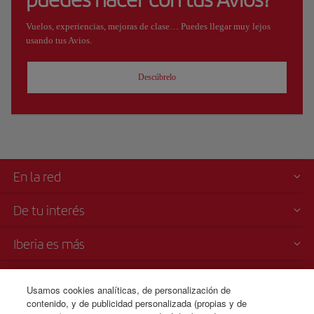
Vuelos, experiencias, mejoras de clase… Puedes llegar muy lejos
usando tus Avios.
Descúbrelo
En la red
De tu interés
Iberia es más
Transparencia
Usamos cookies analíticas, de personalización de
contenido, y de publicidad personalizada (propias y de
Venta telefónica