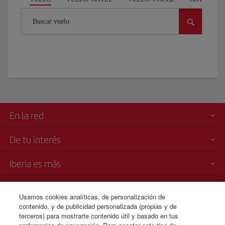
Buscar vuelo
En la red
De tu interés
Iberia es más
Transparencia
Usamos cookies analíticas, de personalización de
contenido, y de publicidad personalizada (propias y de
Venta telefónica
terceros) para mostrarte contenido útil y basado en tus