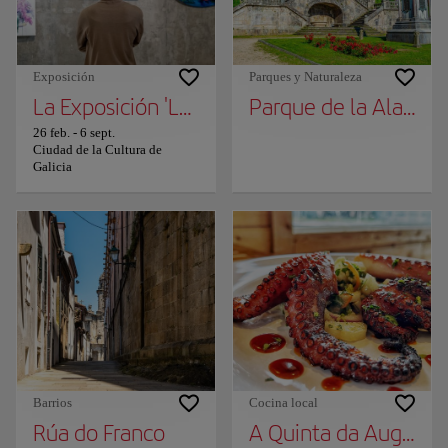
Exposición
Parques y Naturaleza
La Exposición 'Las estaciones del año en el a
Parque de la Alamed
26 feb.
-
6 sept.
Ciudad de la Cultura de
Galicia
Barrios
Cocina local
Rúa do Franco
A Quinta da Auga. Fil