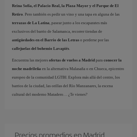
Reina Sofía, el Palacio Real, la Plaza Mayor y el Parque de El
Retiro
. Pero también es pedir un vino y una tapa en alguna de las
terrazas de La Latina
, pasear junto a los escaparates más
exclusivos del barrio de Salamanca, recorrer tiendas de
antigüedades en el Barrio de las Letras
o perderse por las
callejuelas del bohemio Lavapiés
.
Encuentra las mejores
ofertas de vuelos a Madrid
para
conocer la
noche madrileña
en la alternativa Malasaña o en Chueca, epicentro
europeo de la comunidad LGTBI. Explora más allá del centro, los
barrios de la ciudad, las orillas del Río Manzanares, la escena
cultural del moderno Matadero… ¿Te vienes?
Precios promedios en Madrid