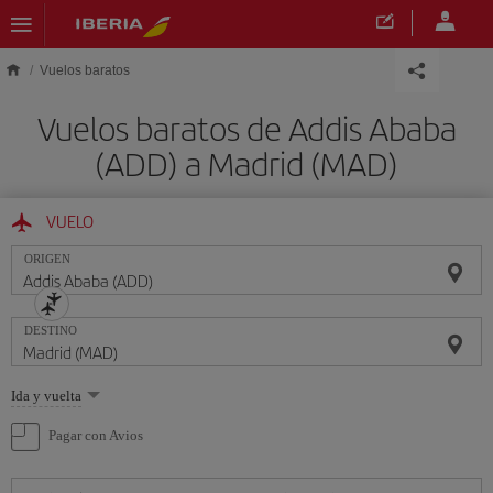
Saltar al contenido principal
Vuelos baratos
Vuelos baratos de Addis Ababa
(ADD) a Madrid (MAD)
VUELO
ORIGEN
DESTINO
Seleccione
Ida y vuelta
una
opción
Pagar con Avios