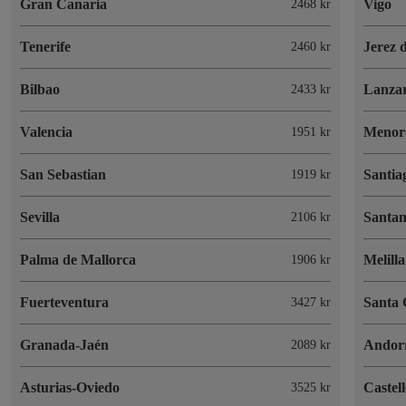
Gran Canaria
Vigo
2468 kr
Tenerife
Jerez 
2460 kr
Bilbao
Lanzar
2433 kr
Valencia
Menor
1951 kr
San Sebastian
Santia
1919 kr
Sevilla
Santa
2106 kr
Palma de Mallorca
Melilla
1906 kr
Fuerteventura
Santa 
3427 kr
Granada-Jaén
Andorr
2089 kr
Asturias-Oviedo
Castel
3525 kr