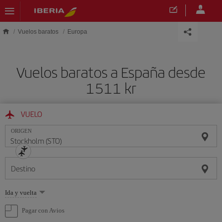
Saltar al contenido principal
Vuelos baratos
Europa
Vuelos baratos a España desde
1511 kr
VUELO
ORIGEN
Destino
Seleccione
Ida y vuelta
una
opción
Pagar con Avios