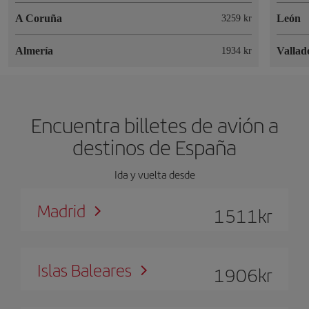
A Coruña
León
3259 kr
Almería
Vallad
1934 kr
Encuentra billetes de avión a
destinos de España
Ida y vuelta desde
Madrid
1511
kr
Islas Baleares
1906
kr