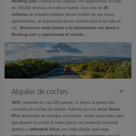
Booking.com
conecta a los viajeros con alojamientos en más
de 158.000 destinos en todo el mundo. Con más de
28
millones
de establecimientos desde hoteles de lujo hasta
apartamentos, el alojamiento de tus sueños está a tan sólo un
clic.
Reserva tu vuelo barato y tu alojamiento con Iberia y
Booking.com y experimenta el mundo.
Alquiler de coches
AVIS
, presente en casi 200 países, te ofrece la gama más
completa de coches de alquiler. Además por ser
socio Iberia
Plus
disfrutarás de ventajas exclusivas: tarifas especiales para
que alquiles tu coche al mejor precio, un conductor adicional
gratuito y
obtendrás Avios
con cada alquiler que luego
podrás
canjear por billetes de avión y experiencias
de ocio.