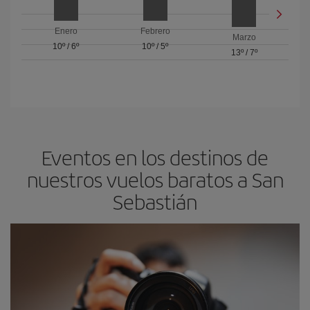
Enero
Febrero
Marzo
10º
/
6º
10º
/
5º
13º
/
7º
Eventos en los destinos de
nuestros vuelos baratos a San
Sebastián