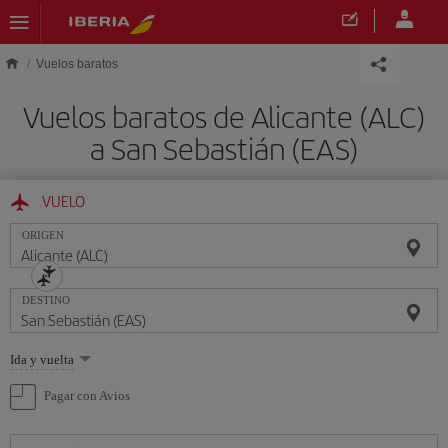
Saltar al contenido principal
Vuelos baratos
Vuelos baratos de Alicante (ALC)
a San Sebastián (EAS)
VUELO
ORIGEN
DESTINO
Seleccione
Ida y vuelta
una
opción
Pagar con Avios