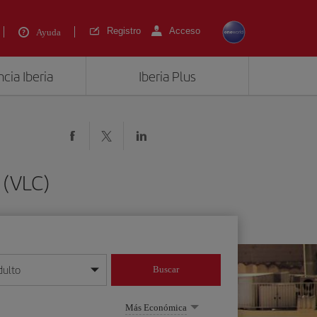
Registro
Acceso
Ayuda
cia Iberia
Iberia Plus
 (VLC)
dulto
Buscar
o día/mes/año
Más Económica