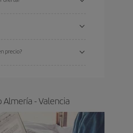
elo y de que las tarifas más baratas (turista)
mería-Valencia-dest
.
ra el vuelo más barato.
en precio?
ser flexible.
Lo normal es que
cuanto antes
 poco abiertos, podrás
elegir el precio más
 Almería - Valencia