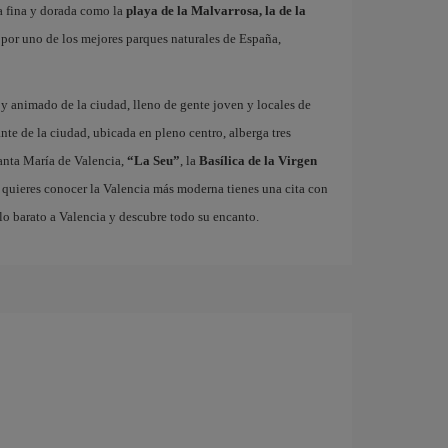
a fina y dorada como la
playa de la Malvarrosa, la de la
r por uno de los mejores parques naturales de España,
o y animado de la ciudad, lleno de gente joven y locales de
ante de la ciudad, ubicada en pleno centro, alberga tres
nta María de Valencia,
“La Seu”
, la
Basílica de la Virgen
i quieres conocer la Valencia más moderna tienes una cita con
lo barato a Valencia y descubre todo su encanto.