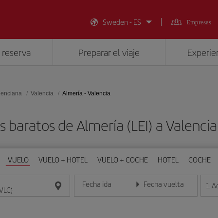
Sweden - ES
Empresas
 reserva
Preparar el viaje
Experien
lenciana
Valencia
Almería - Valencia
s baratos de Almería (LEI) a Valencia
VUELO
VUELO + HOTEL
VUELO + COCHE
HOTEL
COCHE
Fecha ida
Fecha vuelta
1
A
Introduce la fecha en formato día/mes/año
Introduce la fecha en format