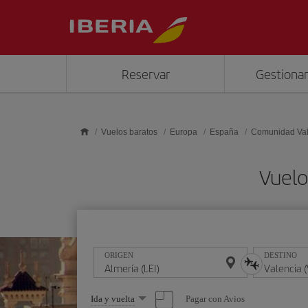
Saltar al contenido principal
Reservar
Gestionar
Vuelos baratos
Europa
España
Comunidad Va
Vuelo
ORIGEN
DESTINO
Seleccione
Pagar con Avios
Ida y vuelta