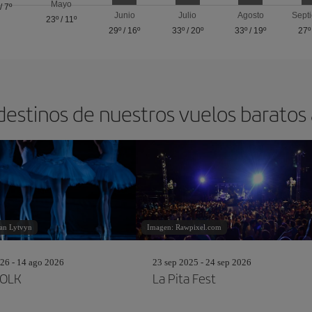
Mayo
/
7º
Junio
Julio
Agosto
Sept
23º
/
11º
29º
/
16º
33º
/
20º
33º
/
19º
27º
destinos de nuestros vuelos barato
an Lytvyn
Imagen: Rawpixel.com
26 - 14 ago 2026
23 sep 2025 - 24 sep 2026
OLK
La Pita Fest