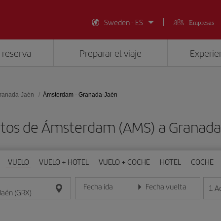
Sweden - ES
Empresas
 reserva
Preparar el viaje
Experien
ranada-Jaén
Ámsterdam - Granada-Jaén
atos de Ámsterdam (AMS) a Granada
VUELO
VUELO + HOTEL
VUELO + COCHE
HOTEL
COCHE
Fecha ida
Fecha vuelta
1
A
Introduce la fecha en formato día/mes/año
Introduce la fecha en format