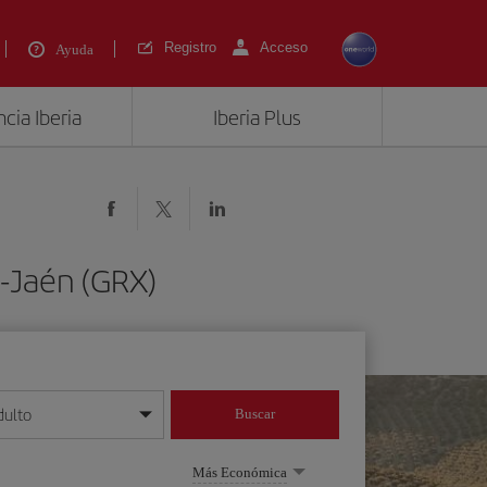
Registro
Acceso
Ayuda
cia Iberia
Iberia Plus
-Jaén (GRX)
dulto
Buscar
o día/mes/año
Más Económica