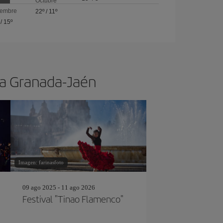
Octubre
iembre
22º
/
11º
/
15º
s a Granada-Jaén
Imagen: farinasfoto
09 ago 2025 - 11 ago 2026
Festival "Tinao Flamenco"