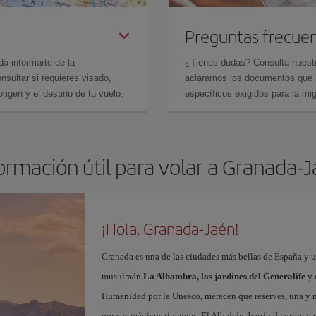
Preguntas frecue
da informarte de la
¿Tienes dudas? Consulta nues
sultar si requieres visado,
aclaramos los documentos que ne
rigen y el destino de tu vuelo.
específicos exigidos para la mi
ormación útil para volar a Granada-
¡Hola, Granada-Jaén!
Granada es una de las ciudades más bellas de España y u
musulmán.
La Alhambra, los jardines del Generalife
y 
Humanidad por la Unesco, merecen que reserves, una y 
por sus mágicos rincones. El Albaicín, barrio de origen 