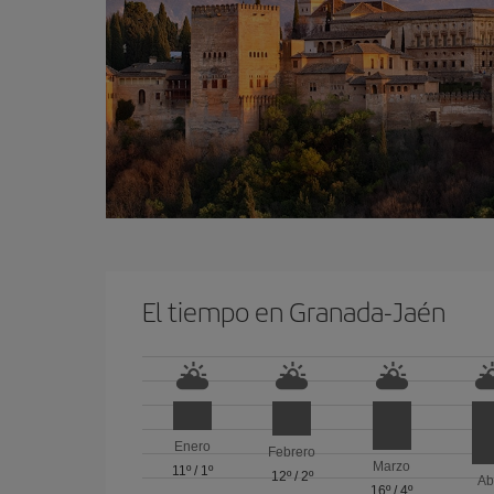
El tiempo en Granada-Jaén
Enero
Febrero
Marzo
11º
/
1º
12º
/
2º
Ab
16º
/
4º