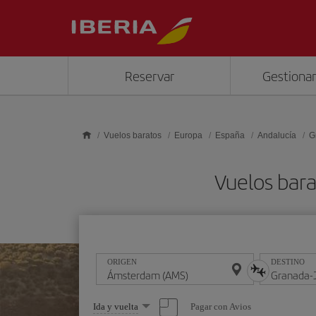
Saltar al contenido principal
Reservar
Gestionar
Vuelos baratos
Europa
España
Andalucía
G
Vuelos bar
ORIGEN
DESTINO
Seleccione
Pagar con Avios
Ida y vuelta