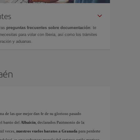
ntes
tras
preguntas frecuentes sobre documentación
: te
cesitas para volar con Iberia, así como los trámites
gración y aduanas.
Jaén
na de las que mejor dan fe de su glorioso pasado
el barrio del
Albaicín
, declarados Patrimonio de la
mil veces,
nuestros vuelos baratos a Granada
para perderte
andalusí, es una seductora mezcla del antiguo estilo morisco