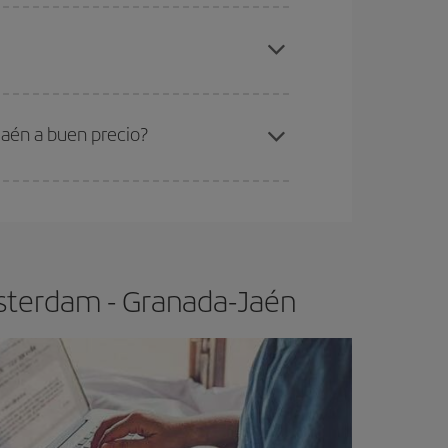
elo y de que las tarifas más baratas (turista)
msterdam-Granada-Jaén-dest
.
ra el vuelo más barato.
aén a buen precio?
ser flexible.
Lo normal es que
cuanto antes
 poco abiertos, podrás
elegir el precio más
msterdam - Granada-Jaén