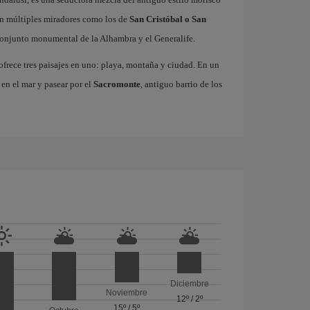
on múltiples miradores como los de
San Cristóbal o San
 conjunto monumental de la Alhambra y el Generalife.
frece tres paisajes en uno: playa, montaña y ciudad. En un
 en el mar y pasear por el
Sacromonte
, antiguo barrio de los
Diciembre
Noviembre
12º
/
2º
15º
/
5º