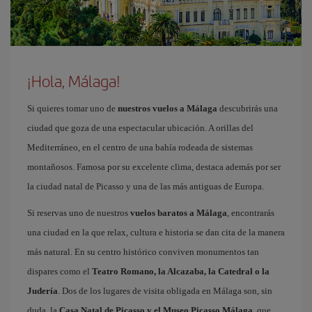
¡Hola, Málaga!
Si quieres tomar uno de
nuestros vuelos a Málaga
descubrirás una
ciudad que goza de una espectacular ubicación. A orillas del
Mediterráneo, en el centro de una bahía rodeada de sistemas
montañosos. Famosa por su excelente clima, destaca además por ser
la ciudad natal de Picasso y una de las más antiguas de Europa.
Si reservas uno de nuestros
vuelos baratos a Málaga
, encontrarás
una ciudad en la que relax, cultura e historia se dan cita de la manera
más natural. En su centro histórico conviven monumentos tan
dispares como el
Teatro Romano, la Alcazaba, la Catedral o la
Judería
. Dos de los lugares de visita obligada en Málaga son, sin
duda, la
Casa Natal de Picasso y el Museo Picasso Málaga
, que