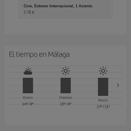
Cine, Estreno Internacional, 1 Asiento
7,75 €
El tiempo en Málaga
Enero
Febrero
Marzo
14º
/
9º
15º
/
9º
17º
/
11º