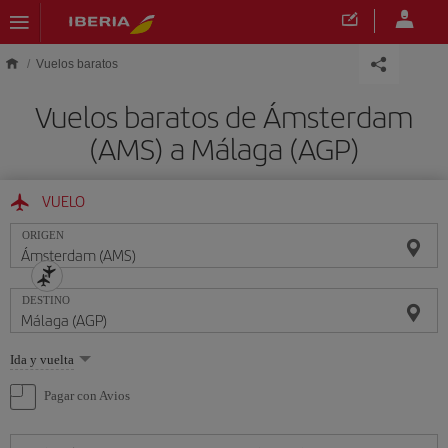
Saltar al contenido principal
Vuelos baratos
Vuelos baratos de Ámsterdam
(AMS) a Málaga (AGP)
VUELO
ORIGEN
DESTINO
Seleccione
Ida y vuelta
una
opción
Pagar con Avios