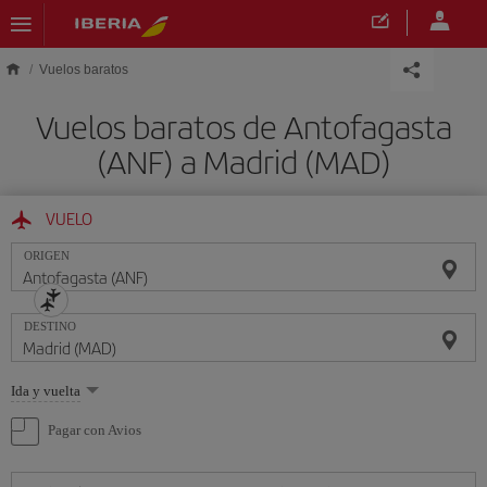
Saltar al contenido principal
Vuelos baratos
Vuelos baratos de Antofagasta
(ANF) a Madrid (MAD)
VUELO
ORIGEN
DESTINO
Seleccione
Ida y vuelta
una
opción
Pagar con Avios