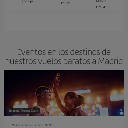
Marzo
10º
/
1º
11º
/
1º
15º
/
4º
Eventos en los destinos de
nuestros vuelos baratos a Madrid
Imagen: Drazen Zigic
25 abr 2026 - 07 nov 2026