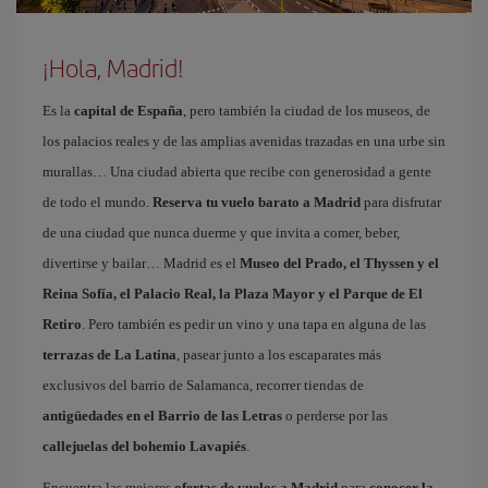
¡Hola, Madrid!
Es la
capital de España
, pero también la ciudad de los museos, de
los palacios reales y de las amplias avenidas trazadas en una urbe sin
murallas… Una ciudad abierta que recibe con generosidad a gente
de todo el mundo.
Reserva tu vuelo barato a Madrid
para disfrutar
de una ciudad que nunca duerme y que invita a comer, beber,
divertirse y bailar… Madrid es el
Museo del Prado, el Thyssen y el
Reina Sofía, el Palacio Real, la Plaza Mayor y el Parque de El
Retiro
. Pero también es pedir un vino y una tapa en alguna de las
terrazas de La Latina
, pasear junto a los escaparates más
exclusivos del barrio de Salamanca, recorrer tiendas de
antigüedades en el Barrio de las Letras
o perderse por las
callejuelas del bohemio Lavapiés
.
Encuentra las mejores
ofertas de vuelos a Madrid
para
conocer la