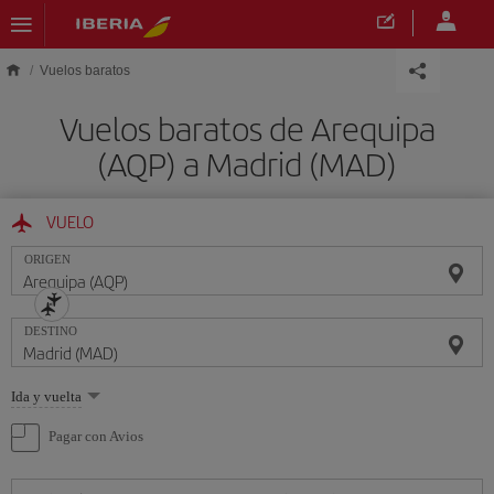
Saltar al contenido principal
Vuelos baratos
Vuelos baratos de Arequipa
(AQP) a Madrid (MAD)
VUELO
ORIGEN
DESTINO
Seleccione
Ida y vuelta
una
opción
Pagar con Avios