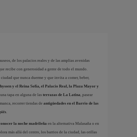
museos, de los palacios reales y de las amplias avenidas
que recibe con generosidad a gente de todo el mundo.
a ciudad que nunca duerme y que invita a comer, beber,
hyssen y el Reina Sofía, el Palacio Real, la Plaza Mayor y
 una tapa en alguna de las
terrazas de La Latina
, pasear
amanca, recorrer tiendas de
antigüedades en el Barrio de las
piés
.
conocer la noche madrileña
en la alternativa Malasaña o en
 más allá del centro, los barrios de la ciudad, las orillas