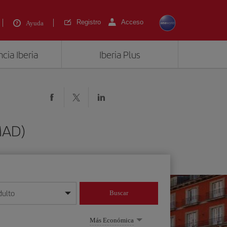
Registro
Acceso
Ayuda
cia Iberia
Iberia Plus
MAD)
dulto
Buscar
o día/mes/año
Más Económica