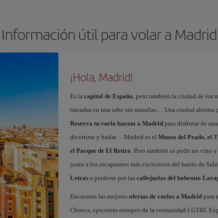
Información útil para volar a Madrid
¡Hola, Madrid!
Es la
capital de España
, pero también la ciudad de los 
trazadas en una urbe sin murallas… Una ciudad abierta 
Reserva tu vuelo barato a Madrid
para disfrutar de un
divertirse y bailar… Madrid es el
Museo del Prado, el T
el Parque de El Retiro
. Pero también es pedir un vino y
junto a los escaparates más exclusivos del barrio de Sal
Letras
o perderse por las
callejuelas del bohemio Lava
Encuentra las mejores
ofertas de vuelos a Madrid
para
Chueca, epicentro europeo de la comunidad LGTBI. Explora