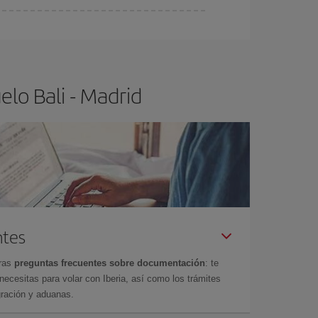
ser flexible.
Lo normal es que
cuanto antes
 poco abiertos, podrás
elegir el precio más
lo Bali - Madrid
ntes
tras
preguntas frecuentes sobre documentación
: te
cesitas para volar con Iberia, así como los trámites
gración y aduanas.