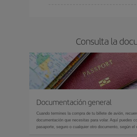
Cualquier día de la semana puedes encontrar vuel
reserves tus billetes de avión más baratos te sal
barato.
Consulta la doc
Documentación general
Cuando termines la compra de tu billete de avión, recuer
documentación que necesitas para volar. Aquí puedes con
pasaporte, seguro o cualquier otro documento, según el o