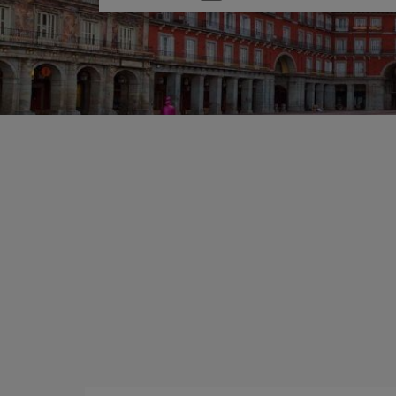
una
opción