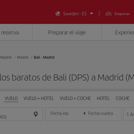
Sweden - ES
Empresas
 reserva
Preparar el viaje
Experien
 Madrid
Madrid
Bali - Madrid
los baratos de Bali (DPS) a Madrid (
VUELO
VUELO + HOTEL
VUELO + COCHE
HOTEL
COCHE
Fecha ida
Fecha vuelta
1
A
Introduce la fecha en formato día/mes/año
Introduce la fecha en format