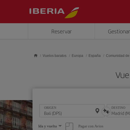
Saltar al contenido principal
Reservar
Gestionar
Vuelos baratos
Europa
España
Comunidad de
Vue
ORIGEN
DESTINO
Seleccione
Pagar con Avios
Ida y vuelta