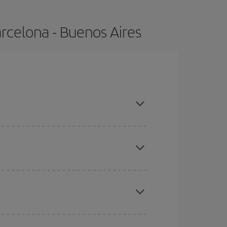
rcelona - Buenos Aires
as, compras con antelación y puedes ser flexible
ratos
. Dinos desde dónde vuelas, a dónde
ra días cercanos
, tanto de ida como de vuelta,
gunos
horarios
puede que te hagan ahorrar aún
eral las Navidades, la Semana Santa y los