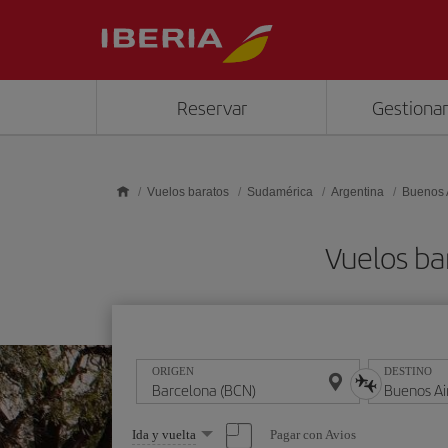
Saltar al contenido principal
Reservar
Gestionar
Vuelos baratos
Sudamérica
Argentina
Buenos 
Vuelos ba
ORIGEN
DESTINO
Seleccione
Pagar con Avios
Ida y vuelta