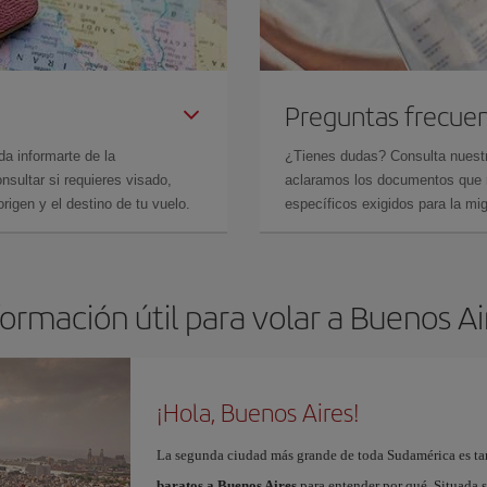
Preguntas frecue
da informarte de la
¿Tienes dudas? Consulta nues
sultar si requieres visado,
aclaramos los documentos que ne
rigen y el destino de tu vuelo.
específicos exigidos para la mi
formación útil para volar a Buenos Ai
¡Hola, Buenos Aires!
La segunda ciudad más grande de toda Sudamérica es tam
baratos a Buenos Aires
para entender por qué. Situada so