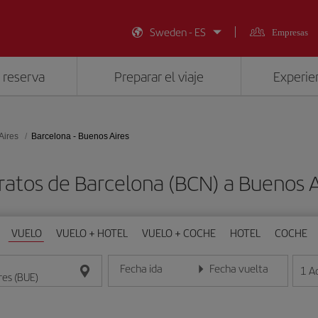
Sweden - ES
Empresas
 reserva
Preparar el viaje
Experien
Aires
Barcelona - Buenos Aires
ratos de Barcelona (BCN) a Buenos A
VUELO
VUELO + HOTEL
VUELO + COCHE
HOTEL
COCHE
Fecha ida
Fecha vuelta
1
A
Introduce la fecha en formato día/mes/año
Introduce la fecha en format