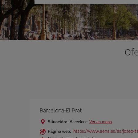
una
opción
Ofe
Barcelona-El Prat
Situación:
Barcelona
Ver en mapa
https://www.aena.es/es/josep-ta
Página web: