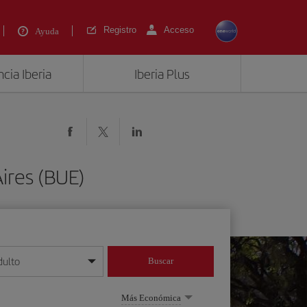
Registro
Acceso
Ayuda
cia Iberia
Iberia Plus
ires (BUE)
dulto
Buscar
o día/mes/año
Más Económica