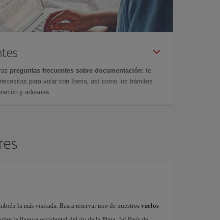
ntes
tras
preguntas frecuentes sobre documentación
: te
cesitas para volar con Iberia, así como los trámites
gración y aduanas.
res
bién la más visitada. Basta reservar uno de nuestros
vuelos
bre la llanura occidental del río de la Plata, “el París de