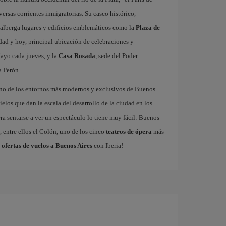
rsas corrientes inmigratorias. Su casco histórico,
 alberga lugares y edificios emblemáticos como la
Plaza de
udad y hoy, principal ubicación de celebraciones y
ayo cada jueves, y la
Casa Rosada
, sede del Poder
a Perón.
uno de los entornos más modernos y exclusivos de Buenos
ielos que dan la escala del desarrollo de la ciudad en los
ra sentarse a ver un espectáculo lo tiene muy fácil: Buenos
 entre ellos el Colón, uno de los cinco
teatros de ópera
más
s
ofertas de vuelos a Buenos Aires
con Iberia!