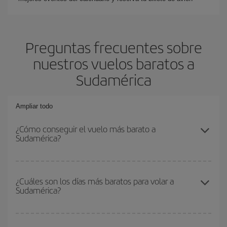
Preguntas frecuentes sobre
nuestros vuelos baratos a
Sudamérica
Ampliar todo
¿Cómo conseguir el vuelo más barato a
Sudamérica?
Podrás ahorrar en tu billete de avión y conseguir el vuelo más
barato si evitas temporadas altas, compras con antelación y
¿Cuáles son los días más baratos para volar a
Sudamérica?
puedes ser flexible con las fechas y horarios de ida y vuelta.
Además, si no tienes decidido un destino concreto para tu viaje,
mira nuestras ofertas y déjate inspirar: seguro que encuentras el
Para saber qué días te saldrá más económico volar, solo tienes
vuelo más barato.