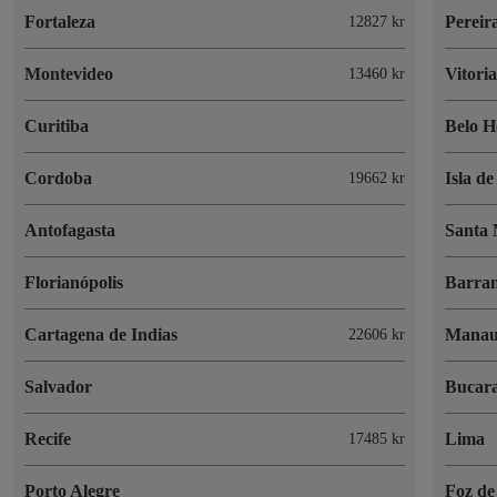
Fortaleza
Pereir
12827 kr
Montevideo
Vitori
13460 kr
Curitiba
Belo H
Cordoba
Isla d
19662 kr
Antofagasta
Santa
Florianópolis
Barran
Cartagena de Indias
Manau
22606 kr
Salvador
Bucar
Recife
Lima
17485 kr
Porto Alegre
Foz de