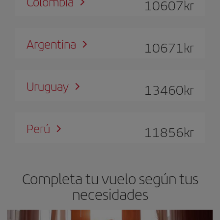
Colombia
10607
kr
Argentina
10671
kr
Uruguay
13460
kr
Perú
11856
kr
Completa tu vuelo según tus
necesidades