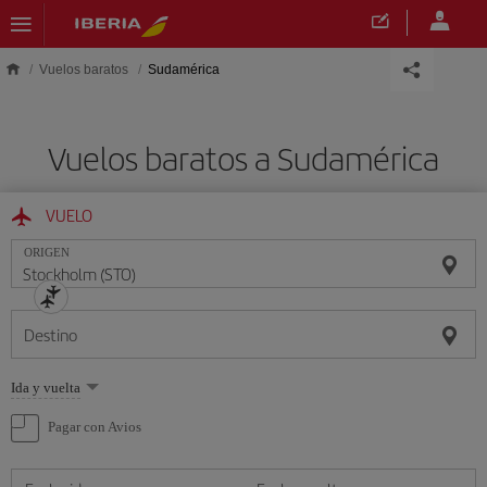
Saltar al contenido principal
Vuelos baratos
Sudamérica
Vuelos baratos a Sudamérica
VUELO
ORIGEN
Destino
Seleccione
Ida y vuelta
una
opción
Pagar con Avios