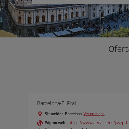
una
opción
Ofert
Barcelona-El Prat
Situación:
Barcelona
Ver en mapa
https://www.aena.es/es/josep-ta
Página web: