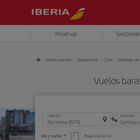
Saltar al contenido principal
Reservar
Gestionar
Vuelos baratos
Sudamérica
Chile
Santiago de 
Vuelos bara
ORIGEN
DESTINO
Seleccione
Pagar con Avios
Ida y vuelta