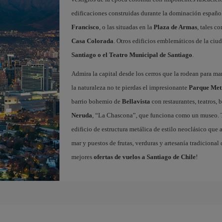
edificaciones construidas durante la dominación españ
Francisco
, o las situadas en la
Plaza de Armas
, tales c
Casa Colorada
. Otros edificios emblemáticos de la ciu
Santiago o el Teatro Municipal de Santiago
.
Admira la capital desde los cerros que la rodean para mara
la naturaleza no te pierdas el impresionante
Parque Met
barrio bohemio de
Bellavista
con restaurantes, teatros, 
Neruda
, “La Chascona”, que funciona como un museo. 
edificio de estructura metálica de estilo neoclásico que 
mar y puestos de frutas, verduras y artesanía tradicional
mejores
ofertas de vuelos a Santiago de Chile
!