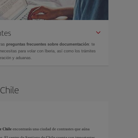
ntes
tras
preguntas frecuentes sobre documentación
: te
cesitas para volar con Iberia, así como los trámites
gración y aduanas.
 Chile
e Chile
encontrarás una ciudad de contrastes que aúna
os. El centro de Santiago de Chile cuenta con importantes