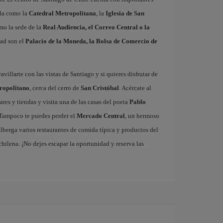
ola como la
Catedral Metropolitana
, la
Iglesia de San
omo la sede de la
Real Audiencia, el Correo Central o la
dad son el
Palacio de la Moneda, la Bolsa de Comercio de
villarte con las vistas de Santiago y si quieres disfrutar de
ropolitano
, cerca del cerro de
San Cristóbal
. Acércate al
bares y tiendas y visita una de las casas del poeta
Pablo
Tampoco te puedes perder el
Mercado Central
, un hermoso
alberga varios restaurantes de comida típica y productos del
 chilena. ¡No dejes escapar la oportunidad y reserva las