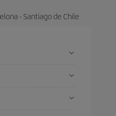
lona - Santiago de Chile
s altas, compras con antelación y puedes ser
ratos
. Dinos desde dónde vuelas, a dónde
ra días cercanos
, tanto de ida como de vuelta,
gunos
horarios
puede que te hagan ahorrar aún
eral las Navidades, la Semana Santa y los