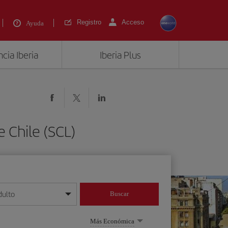
Registro
Acceso
Ayuda
cia Iberia
Iberia Plus
 Chile (SCL)
dulto
Buscar
o día/mes/año
Más Económica