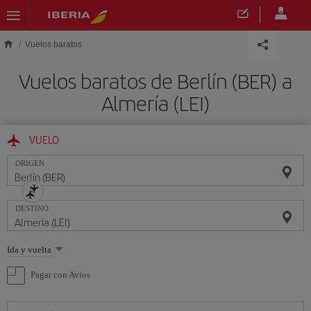
Saltar al contenido principal
Vuelos baratos
Vuelos baratos de Berlín (BER) a
Almería (LEI)
VUELO
ORIGEN
DESTINO
Seleccione
Ida y vuelta
una
opción
Pagar con Avios