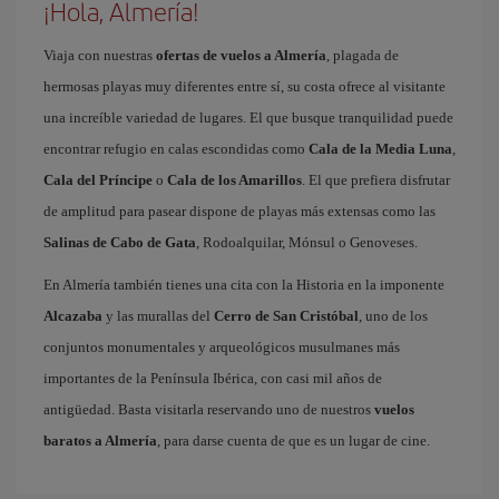
¡Hola, Almería!
Viaja con nuestras
ofertas de vuelos a Almería
, plagada de
hermosas playas muy diferentes entre sí, su costa ofrece al visitante
una increíble variedad de lugares. El que busque tranquilidad puede
encontrar refugio en calas escondidas como
Cala de la Media Luna
,
Cala del Príncipe
o
Cala de los Amarillos
. El que prefiera disfrutar
de amplitud para pasear dispone de playas más extensas como las
Salinas de Cabo de Gata
, Rodoalquilar, Mónsul o Genoveses.
En Almería también tienes una cita con la Historia en la imponente
Alcazaba
y las murallas del
Cerro de San Cristóbal
, uno de los
conjuntos monumentales y arqueológicos musulmanes más
importantes de la Península Ibérica, con casi mil años de
antigüedad. Basta visitarla reservando uno de nuestros
vuelos
baratos a Almería
, para darse cuenta de que es un lugar de cine.