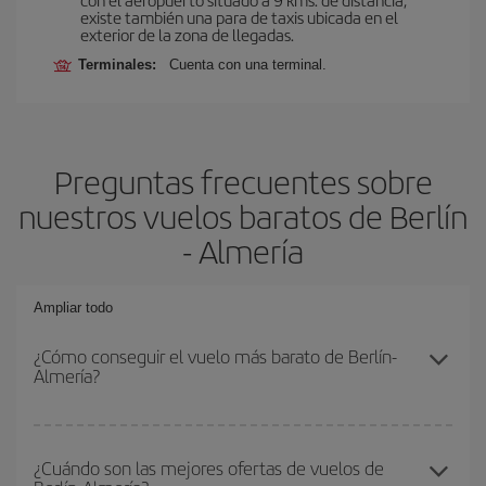
existe también una para de taxis ubicada en el
exterior de la zona de llegadas.
Terminales:
Cuenta con una terminal.
Preguntas frecuentes sobre
nuestros vuelos baratos de Berlín
- Almería
Ampliar todo
¿Cómo conseguir el vuelo más barato de Berlín-
Almería?
Podrás ahorrar en tu billete de avión de Berlín-Almería-dest y
conseguir el vuelo más barato si evitas temporadas altas,
¿Cuándo son las mejores ofertas de vuelos de
compras con antelación y puedes ser flexible con las fechas y