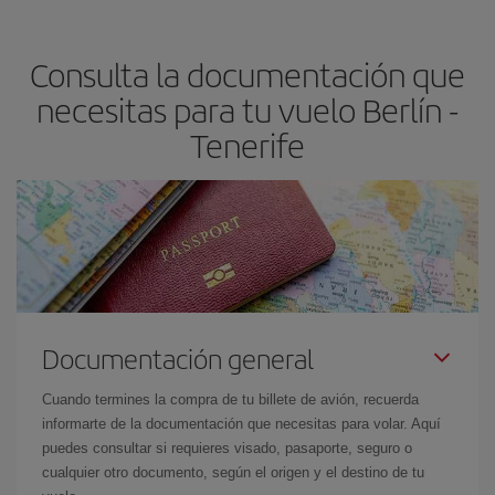
claves para encontrar los mejores precios son
anticiparte y ser
flexible.
Lo normal es que
cuanto antes
reserves tus billetes de
Consulta la documentación que
avión más baratos te saldrán. Además, si buscas los vuelos con
las fechas y los horarios del viaje un poco abiertos, podrás
elegir
necesitas para tu vuelo Berlín -
el precio más barato.
Tenerife
Documentación general
Cuando termines la compra de tu billete de avión, recuerda
informarte de la documentación que necesitas para volar. Aquí
puedes consultar si requieres visado, pasaporte, seguro o
cualquier otro documento, según el origen y el destino de tu