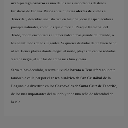
archipiélago canario
es uno de los más importantes destinos
turísticos de España. Busca entre nuestras
ofertas de vuelos a
Tenerife
y descubre una isla rica en historia, ocio y espectaculares
paisajes naturales, como los que ofrece el
Parque Nacional del
Teide
, donde encontrarás el tercer volcán más grande del mundo, o
los Acantilados de los Gigantes. Si quieres disfrutar de un buen baño
al sol, tienes playas donde elegir: al norte, playas de cantos rodados
y arena negra, al sur, las de arena más fina y clara.
Si ya te has decidido, reserva tu
vuelo barato a Tenerife
y apúntate
también a callejear por el
casco histórico de San Cristóbal de la
Laguna
o a divertirte en los
Carnavales de Santa Cruz de Tenerife
,
de los más importantes del mundo y toda una seña de identidad de
la isla.