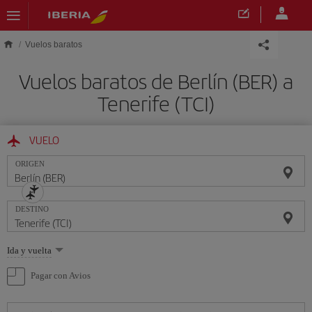
Saltar al contenido principal
Vuelos baratos
Vuelos baratos de Berlín (BER) a
Tenerife (TCI)
VUELO
ORIGEN
DESTINO
Seleccione
Ida y vuelta
una
opción
Pagar con Avios