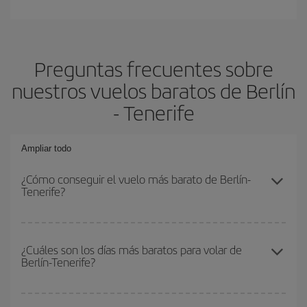
Preguntas frecuentes sobre
nuestros vuelos baratos de Berlín
- Tenerife
Ampliar todo
¿Cómo conseguir el vuelo más barato de Berlín-
Tenerife?
Podrás ahorrar en tu billete de avión de Berlín-Tenerife-dest y
conseguir el vuelo más barato si evitas temporadas altas,
¿Cuáles son los días más baratos para volar de
Berlín-Tenerife?
compras con antelación y puedes ser flexible con las fechas y
horarios de ida y vuelta.
Para saber qué días te saldrá más económico volar, solo tienes