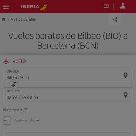
Saltar al contenido principal
Vuelos baratos
Vuelos baratos de Bilbao (BIO) a
Barcelona (BCN)
VUELO
ORIGEN
DESTINO
Seleccione
Ida y vuelta
una
opción
Pagar con Avios