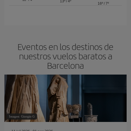
13º
/
4º
16º
/
7º
Eventos en los destinos de
nuestros vuelos baratos a
Barcelona
Imagen: Giorgio G