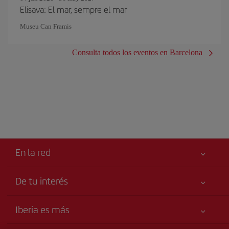
Elisava: El mar, sempre el mar
Museu Can Framis
Consulta todos los eventos en Barcelona
En la red
De tu interés
Tu seguridad es lo primero
Iberia es más
Accesibilidad
Noticias y Novedades