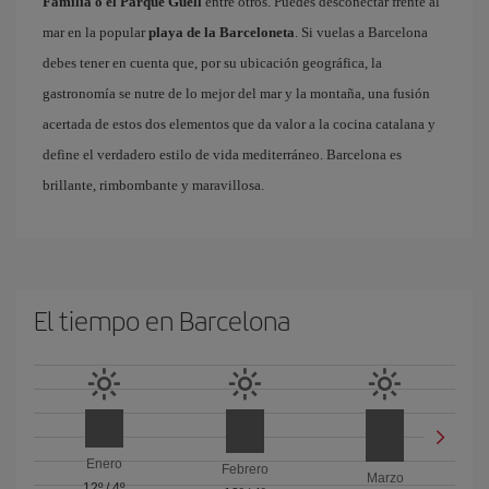
Familia o el Parque Güell
entre otros. Puedes desconectar frente al
mar en la popular
playa de la Barceloneta
. Si vuelas a Barcelona
debes tener en cuenta que, por su ubicación geográfica, la
gastronomía se nutre de lo mejor del mar y la montaña, una fusión
acertada de estos dos elementos que da valor a la cocina catalana y
define el verdadero estilo de vida mediterráneo. Barcelona es
brillante, rimbombante y maravillosa.
El tiempo en Barcelona
Enero
Febrero
Marzo
12º
/
4º