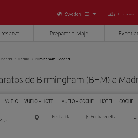
Sweden - ES
Empresas
 reserva
Preparar el viaje
Experien
 Madrid
Madrid
Birmingham - Madrid
aratos de Birmingham (BHM) a Mad
VUELO
VUELO + HOTEL
VUELO + COCHE
HOTEL
COCHE
Fecha ida
Fecha vuelta
1
A
Introduce la fecha en formato día/mes/año
Introduce la fecha en format