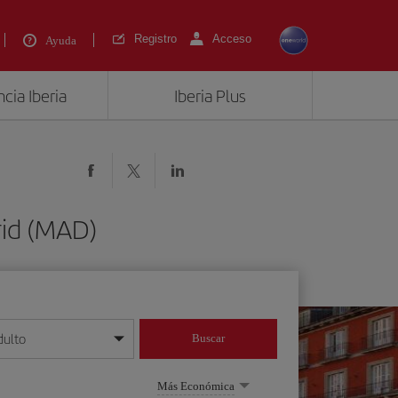
Registro
Acceso
Ayuda
cia Iberia
Iberia Plus
rid (MAD)
dulto
Buscar
o día/mes/año
Más Económica