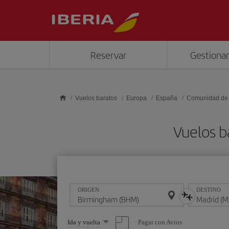
Saltar al contenido principal
Reservar
Gestionar
Vuelos baratos
Europa
España
Comunidad de
Vuelos b
ORIGEN
DESTINO
Seleccione
Pagar con Avios
Ida y vuelta