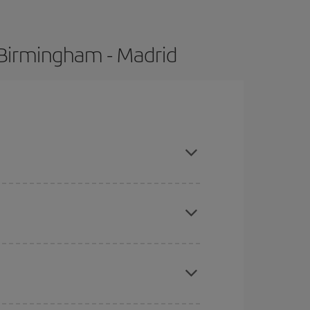
 Birmingham - Madrid
ompras con antelación y puedes ser flexible con
ratos
. Dinos desde dónde vuelas, a dónde
ra días cercanos
, tanto de ida como de vuelta,
gunos
horarios
puede que te hagan ahorrar aún