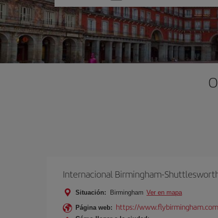
una
opción
O
Internacional Birmingham-Shuttleswort
Situación:
Birmingham
Ver en mapa
https://www.flybirmingham.com
Página web: