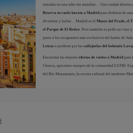
trazadas en una urbe sin murallas… Una ciudad abierta 
Reserva tu vuelo barato a Madrid
para disfrutar de un
divertirse y bailar… Madrid es el
Museo del Prado, el T
el Parque de El Retiro
. Pero también es pedir un vino y
junto a los escaparates más exclusivos del barrio de Sal
Letras
o perderse por las
callejuelas del bohemio Lava
Encuentra las mejores
ofertas de vuelos a Madrid
para
Chueca, epicentro europeo de la comunidad LGTBI. Explora
del Río Manzanares, la escena cultural del moderno Ma
d