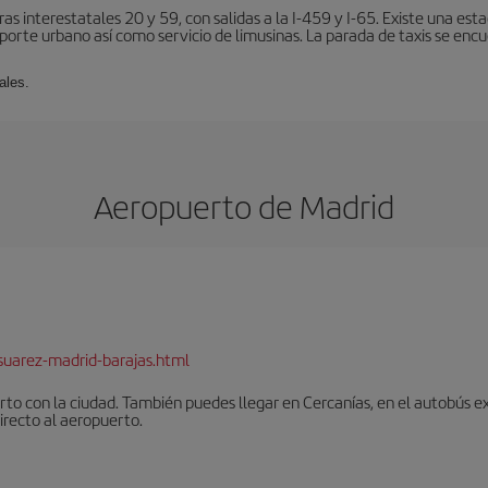
ras interestatales 20 y 59, con salidas a la I-459 y I-65. Existe una es
porte urbano así como servicio de limusinas. La parada de taxis se encu
ales.
Aeropuerto de Madrid
suarez-madrid-barajas.html
to con la ciudad. También puedes llegar en Cercanías, en el autobús ex
irecto al aeropuerto.