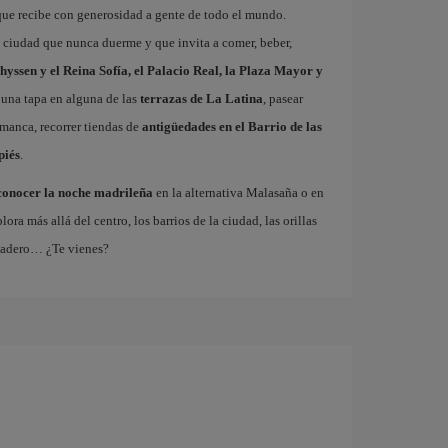
que recibe con generosidad a gente de todo el mundo.
a ciudad que nunca duerme y que invita a comer, beber,
hyssen y el Reina Sofía, el Palacio Real, la Plaza Mayor y
 una tapa en alguna de las
terrazas de La Latina
, pasear
amanca, recorrer tiendas de
antigüedades en el Barrio de las
piés
.
conocer la noche madrileña
en la alternativa Malasaña o en
 más allá del centro, los barrios de la ciudad, las orillas
tadero… ¿Te vienes?