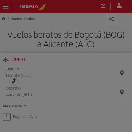
Saltar al contenido principal
Vuelos baratos
Vuelos baratos de Bogotá (BOG)
a Alicante (ALC)
VUELO
ORIGEN
DESTINO
Seleccione
Ida y vuelta
una
opción
Pagar con Avios