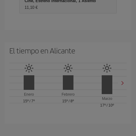
Cine, Estreno Internacional, 1 Asiento
11,10 €
El tiempo en Alicante
Enero
Febrero
Marzo
15º
/
7º
15º
/
8º
17º
/
10º