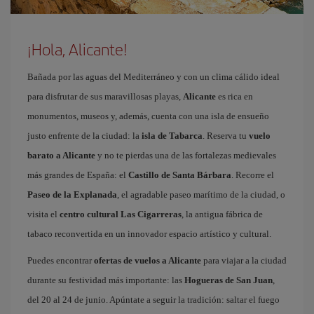
¡Hola, Alicante!
Bañada por las aguas del Mediterráneo y con un clima cálido ideal
para disfrutar de sus maravillosas playas,
Alicante
es rica en
monumentos, museos y, además, cuenta con una isla de ensueño
justo enfrente de la ciudad: la
isla de Tabarca
. Reserva tu
vuelo
barato a Alicante
y no te pierdas una de las fortalezas medievales
más grandes de España: el
Castillo de Santa Bárbara
. Recorre el
Paseo de la Explanada
, el agradable paseo marítimo de la ciudad, o
visita el
centro cultural Las Cigarreras
, la antigua fábrica de
tabaco reconvertida en un innovador espacio artístico y cultural.
Puedes encontrar
ofertas de vuelos a Alicante
para viajar a la ciudad
durante su festividad más importante: las
Hogueras de San Juan
,
del 20 al 24 de junio. Apúntate a seguir la tradición: saltar el fuego