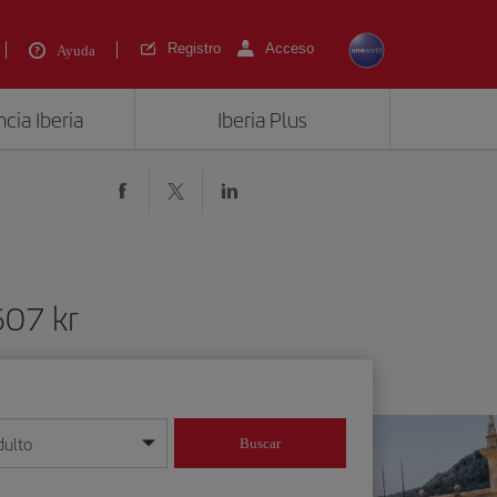
Registro
Acceso
Ayuda
cia Iberia
Iberia Plus
607 kr
dulto
Buscar
o día/mes/año