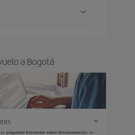
elo y de que las tarifas más baratas (turista)
gotá.
ra el vuelo más barato.
vuelo a Bogotá
ntes
tras
preguntas frecuentes sobre documentación
: te