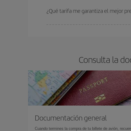
Cuanto antes reserves
tus vuelos, mejores precio
estén disponibles o se vayan agotando. Por eso,
¿Qué tarifa me garantiza el mejor pr
En Iberia, tenemos distintas tarifas para garantiz
Consulta la d
Documentación general
Cuando termines la compra de tu billete de avión, recuer