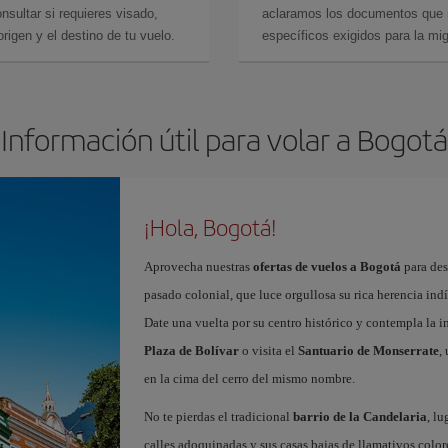
sultar si requieres visado,
aclaramos los documentos que ne
rigen y el destino de tu vuelo.
específicos exigidos para la mi
Información útil para volar a Bogotá
¡Hola, Bogotá!
Aprovecha nuestras
ofertas de vuelos a Bogotá
para des
pasado colonial, que luce orgullosa su rica herencia ind
Date una vuelta por su centro histórico y contempla la 
Plaza de Bolívar
o visita el
Santuario de Monserrate
,
en la cima del cerro del mismo nombre.
No te pierdas el tradicional
barrio de la Candelaria
, l
calles adoquinadas y sus casas bajas de llamativos colores