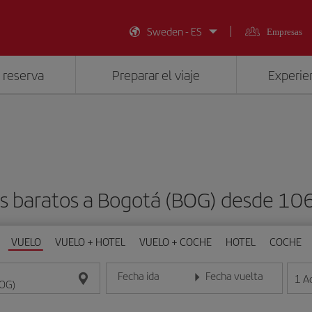
Sweden - ES
Empresas
 reserva
Preparar el viaje
Experien
s baratos a Bogotá (BOG) desde 10
VUELO
VUELO + HOTEL
VUELO + COCHE
HOTEL
COCHE
Fecha ida
Fecha vuelta
1
A
Introduce la fecha en formato día/mes/año
Introduce la fecha en format