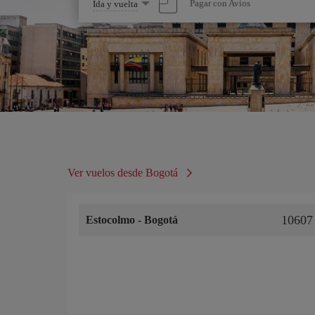
Seleccione
Pagar con Avios
Ida y vuelta
una
opción
Ver vuelos desde Bogotá
10607
Estocolmo
-
Bogotá