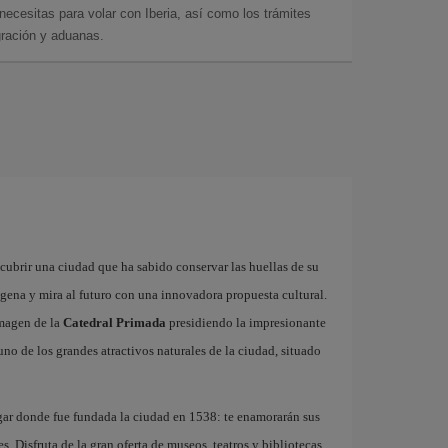
cesitas para volar con Iberia, así como los trámites
gración y aduanas.
cubrir una ciudad que ha sabido conservar las huellas de su
ígena y mira al futuro con una innovadora propuesta cultural.
imagen de la
Catedral Primada
presidiendo la impresionante
 uno de los grandes atractivos naturales de la ciudad, situado
ugar donde fue fundada la ciudad en 1538: te enamorarán sus
. Disfruta de la gran oferta de museos, teatros y bibliotecas,