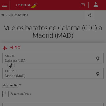
Saltar al contenido principal
Vuelos baratos
Vuelos baratos de Calama (CJC) a
Madrid (MAD)
VUELO
ORIGEN
DESTINO
Seleccione
Ida y vuelta
una
opción
Pagar con Avios