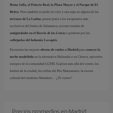
Reina Sofía, el Palacio Real, la Plaza Mayor y el Parque de El
Retiro
. Pero también es pedir un vino y una tapa en alguna de las
terrazas de La Latina
, pasear junto a los escaparates más
exclusivos del barrio de Salamanca, recorrer tiendas de
antigüedades en el Barrio de las Letras
o perderse por las
callejuelas del bohemio Lavapiés
.
Encuentra las mejores
ofertas de vuelos a Madrid
para
conocer la
noche madrileña
en la alternativa Malasaña o en Chueca, epicentro
europeo de la comunidad LGTBI. Explora más allá del centro, los
barrios de la ciudad, las orillas del Río Manzanares, la escena
cultural del moderno Matadero… ¿Te vienes?
Precios promedios en Madrid