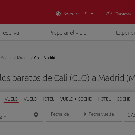
Sweden - ES
Empresas
 reserva
Preparar el viaje
Experien
 Madrid
Madrid
Cali - Madrid
los baratos de Cali (CLO) a Madrid (
VUELO
VUELO + HOTEL
VUELO + COCHE
HOTEL
COCHE
Fecha ida
Fecha vuelta
1
A
Introduce la fecha en formato día/mes/año
Introduce la fecha en format