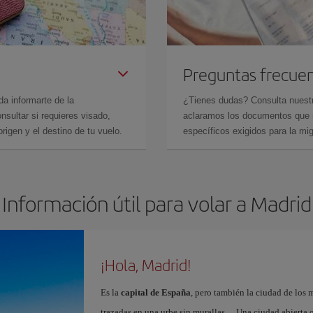
Preguntas frecue
da informarte de la
¿Tienes dudas? Consulta nues
sultar si requieres visado,
aclaramos los documentos que ne
rigen y el destino de tu vuelo.
específicos exigidos para la mi
Información útil para volar a Madrid
¡Hola, Madrid!
Es la
capital de España
, pero también la ciudad de los 
trazadas en una urbe sin murallas… Una ciudad abierta 