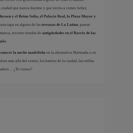
a ciudad que nunca duerme y que invita a comer, beber,
hyssen y el Reina Sofía, el Palacio Real, la Plaza Mayor y
 una tapa en alguna de las
terrazas de La Latina
, pasear
amanca, recorrer tiendas de
antigüedades en el Barrio de las
piés
.
conocer la noche madrileña
en la alternativa Malasaña o en
 más allá del centro, los barrios de la ciudad, las orillas
tadero… ¿Te vienes?