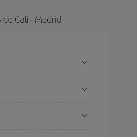
de Cali - Madrid
con antelación y puedes ser flexible con las
ratos
. Dinos desde dónde vuelas, a dónde
ra días cercanos
, tanto de ida como de vuelta,
gunos
horarios
puede que te hagan ahorrar aún
eral las Navidades, la Semana Santa y los