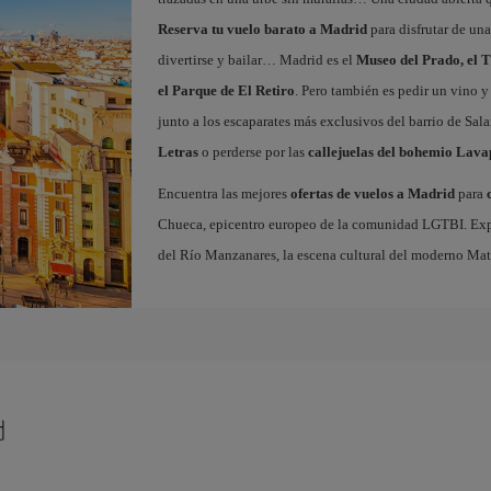
Reserva tu vuelo barato a Madrid
para disfrutar de un
divertirse y bailar… Madrid es el
Museo del Prado, el T
el Parque de El Retiro
. Pero también es pedir un vino y
junto a los escaparates más exclusivos del barrio de Sal
Letras
o perderse por las
callejuelas del bohemio Lava
Encuentra las mejores
ofertas de vuelos a Madrid
para
Chueca, epicentro europeo de la comunidad LGTBI. Explora
del Río Manzanares, la escena cultural del moderno Ma
d