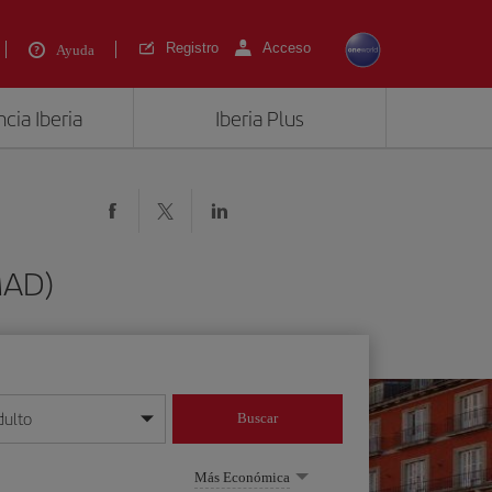
Registro
Acceso
Ayuda
cia Iberia
Iberia Plus
MAD)
dulto
Buscar
o día/mes/año
Más Económica