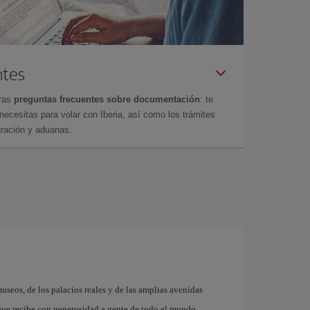
ntes
tras
preguntas frecuentes sobre documentación
: te
cesitas para volar con Iberia, así como los trámites
gración y aduanas.
museos, de los palacios reales y de las amplias avenidas
que recibe con generosidad a gente de todo el mundo.