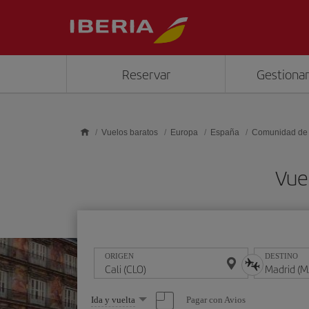
Saltar al contenido principal
Reservar
Gestionar
Vuelos baratos
Europa
España
Comunidad de
Vue
ORIGEN
DESTINO
Seleccione
Pagar con Avios
Ida y vuelta