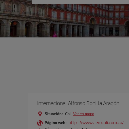
una
opción
Internacional Alfonso Bonilla Aragón
Situación:
Cali
Ver en mapa
https://www.aerocali.com.co/
Página web: