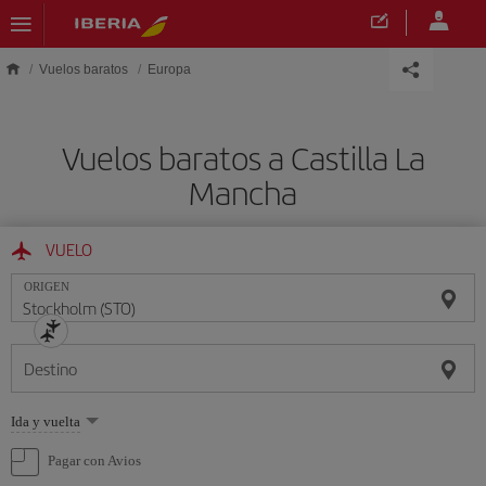
Saltar al contenido principal
Vuelos baratos
Europa
Vuelos baratos a Castilla La
Mancha
VUELO
ORIGEN
Destino
Seleccione
Ida y vuelta
una
opción
Pagar con Avios