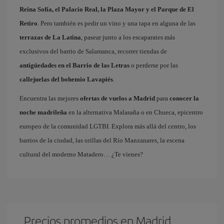
Reina Sofía, el Palacio Real, la Plaza Mayor y el Parque de El
Retiro
. Pero también es pedir un vino y una tapa en alguna de las
terrazas de La Latina
, pasear junto a los escaparates más
exclusivos del barrio de Salamanca, recorrer tiendas de
antigüedades en el Barrio de las Letras
o perderse por las
callejuelas del bohemio Lavapiés
.
Encuentra las mejores
ofertas de vuelos a Madrid
para
conocer la
noche madrileña
en la alternativa Malasaña o en Chueca, epicentro
europeo de la comunidad LGTBI. Explora más allá del centro, los
barrios de la ciudad, las orillas del Río Manzanares, la escena
cultural del moderno Matadero… ¿Te vienes?
Precios promedios en Madrid