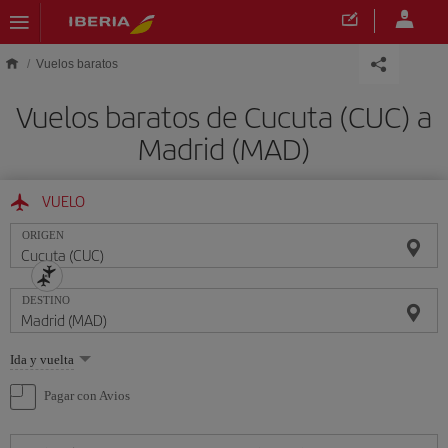
Saltar al contenido principal
Vuelos baratos
Vuelos baratos de Cucuta (CUC) a
Madrid (MAD)
VUELO
ORIGEN
DESTINO
Seleccione
Ida y vuelta
una
opción
Pagar con Avios