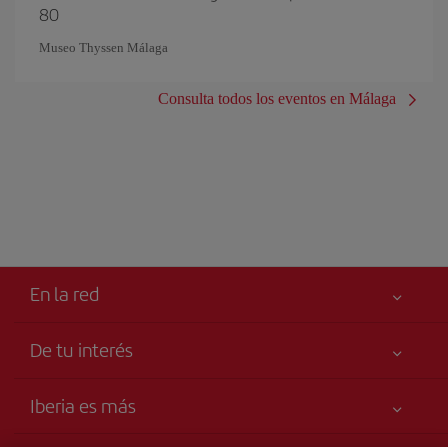
80
Museo Thyssen Málaga
Consulta todos los eventos en Málaga
En la red
De tu interés
Tu seguridad es lo primero
Iberia es más
Accesibilidad
Noticias y Novedades