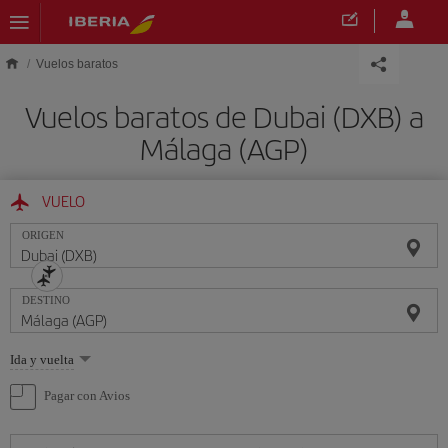
Saltar al contenido principal
Vuelos baratos
Vuelos baratos de Dubai (DXB) a
Málaga (AGP)
VUELO
ORIGEN
DESTINO
Seleccione
Ida y vuelta
una
opción
Pagar con Avios