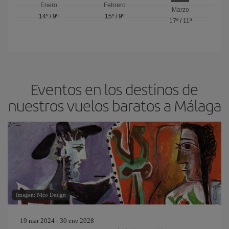
Enero
Febrero
Marzo
14º
/
9º
15º
/
9º
17º
/
11º
Eventos en los destinos de
nuestros vuelos baratos a Málaga
Imagen: Nico Design
19 mar 2024 - 30 ene 2028