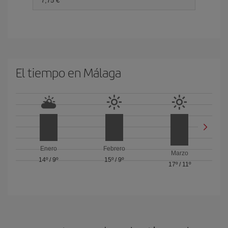
7,75 €
El tiempo en Málaga
Enero
Febrero
Marzo
14º
/
9º
15º
/
9º
17º
/
11º