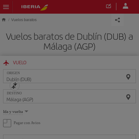
Saltar al contenido principal
Vuelos baratos
Vuelos baratos de Dublín (DUB) a
Málaga (AGP)
VUELO
ORIGEN
DESTINO
Seleccione
Ida y vuelta
una
opción
Pagar con Avios