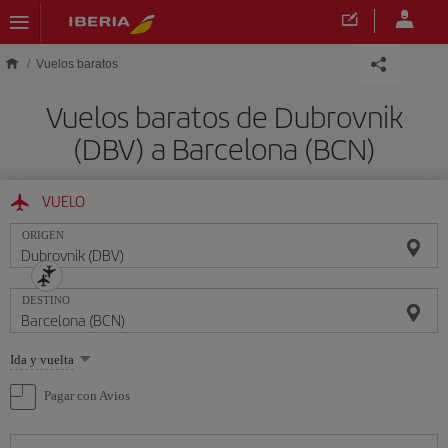
Saltar al contenido principal
Vuelos baratos
Vuelos baratos de Dubrovnik
(DBV) a Barcelona (BCN)
VUELO
ORIGEN
DESTINO
Seleccione
Ida y vuelta
una
opción
Pagar con Avios