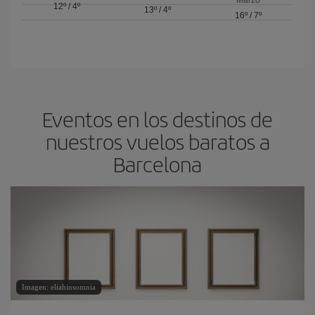
Marzo
12º
/
4º
13º
/
4º
16º
/
7º
Eventos en los destinos de
nuestros vuelos baratos a
Barcelona
Imagen: eliahinsomnia