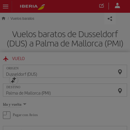
Saltar al contenido principal
Vuelos baratos
Vuelos baratos de Dusseldorf
(DUS) a Palma de Mallorca (PMI)
VUELO
ORIGEN
DESTINO
Seleccione
Ida y vuelta
una
opción
Pagar con Avios