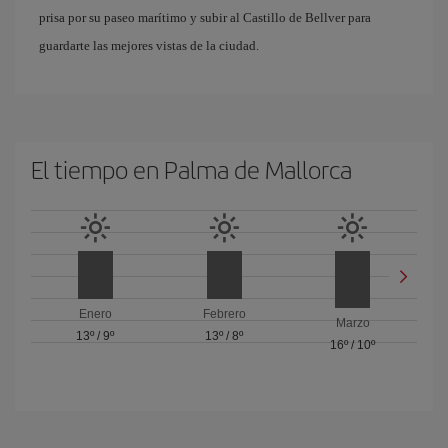
prisa por su paseo marítimo y subir al Castillo de Bellver para
guardarte las mejores vistas de la ciudad.
El tiempo en Palma de Mallorca
Enero
Febrero
Marzo
13º
/
9º
13º
/
8º
16º
/
10º