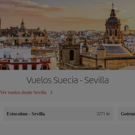
Vuelos Suecia - Sevilla
Ver vuelos desde Sevilla
Estocolmo
-
Sevilla
Gotem
2271 kr