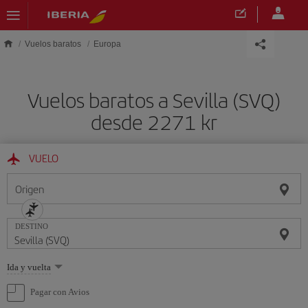
Saltar al contenido principal
Vuelos baratos
Europa
Vuelos baratos a Sevilla (SVQ)
desde 2271 kr
VUELO
Origen
DESTINO
Seleccione
Ida y vuelta
una
opción
Pagar con Avios