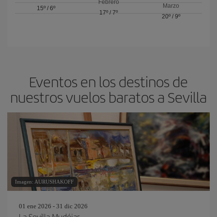
Febrero
Marzo
15º
/
6º
17º
/
7º
20º
/
9º
Eventos en los destinos de
nuestros vuelos baratos a Sevilla
Imagen: AURUSHAKOFF
01 ene 2026 - 31 dic 2026
La Sevilla Mudéjar