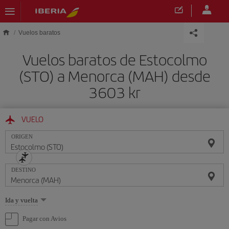
Saltar al contenido principal
Vuelos baratos
Vuelos baratos de Estocolmo
(STO) a Menorca (MAH) desde
3603 kr
VUELO
ORIGEN
DESTINO
Seleccione
Ida y vuelta
una
opción
Pagar con Avios