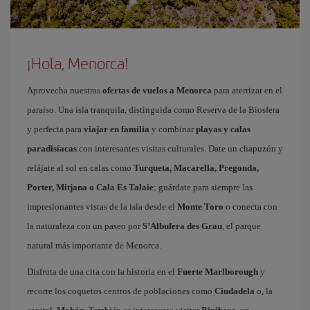
¡Hola, Menorca!
Aprovecha nuestras
ofertas de vuelos a Menorca
para aterrizar en el
paraíso. Una isla tranquila, distinguida como Reserva de la Biosfera
y perfecta para
viajar en familia
y combinar
playas y calas
paradisíacas
con interesantes visitas culturales. Date un chapuzón y
relájate al sol en calas como
Turqueta, Macarella, Pregonda,
Porter, Mitjana o Cala Es Talaie
; guárdate para siempre las
impresionantes vistas de la isla desde el
Monte Toro
o conecta con
la naturaleza con un paseo por
S’Albufera des Grau
, el parque
natural más importante de Menorca.
Disfruta de una cita con la historia en el
Fuerte Marlborough
y
recorre los coquetos centros de poblaciones como
Ciudadela
o, la