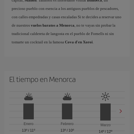
capital,
Mahón
. También es interesante visitar
Binibeca
, un
precioso pueblo con esencia a los antiguos pueblos de pescadores,
con calles empedradas y casas encaladas Si te decides a reservar uno
de nuestros
vuelos baratos a Menorca
, no te vayas sin probar la
tradicional caldereta de langosta en el pueblo de Fornells ni sin
tomarte un cocktail en la famosa
Cova d'en Xoroi
.
El tiempo en Menorca
Enero
Febrero
Marzo
13º
/
11º
13º
/
10º
14º
/
12º