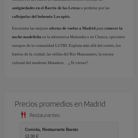
antigüedades en el Barrio de las Letras
o perderse por las
callejuelas del bohemio Lavapiés
.
Encuentra las mejores
ofertas de vuelos a Madrid
para
conocer la
noche madrileña
en la alternativa Malasaña o en Chueca, epicentro
europeo de la comunidad LGTBI. Explora más allá del centro, los
barrios de la ciudad, las orillas del Río Manzanares, la escena
cultural del moderno Matadero… ¿Te vienes?
Precios promedios en Madrid
Restaurantes
Comida, Restaurante Barato
12,00 €