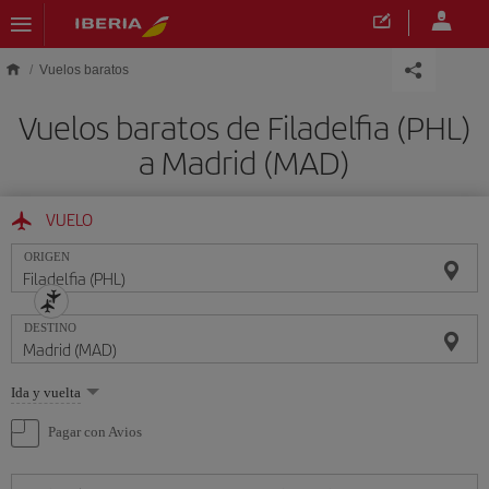
Saltar al contenido principal
Vuelos baratos
Vuelos baratos de Filadelfia (PHL)
a Madrid (MAD)
VUELO
ORIGEN
DESTINO
Seleccione
Ida y vuelta
una
opción
Pagar con Avios