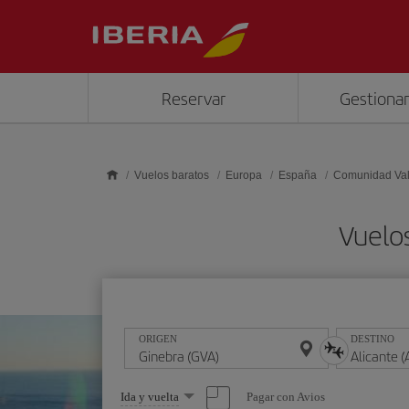
Saltar al contenido principal
Reservar
Gestionar
Vuelos baratos
Europa
España
Comunidad Va
Vuelos
ORIGEN
DESTINO
Seleccione
Pagar con Avios
Ida y vuelta