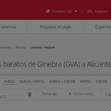
Sweden - ES
Empresas
 reserva
Preparar el viaje
Experien
lenciana
Alicante
Ginebra - Alicante
 baratos de Ginebra (GVA) a Alicant
VUELO
VUELO + HOTEL
VUELO + COCHE
HOTEL
COCHE
Fecha ida
Fecha vuelta
1
A
Introduce la fecha en formato día/mes/año
Introduce la fecha en format