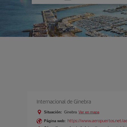
una
opción
Internacional de Ginebra
Situación:
Ginebra
Ver en mapa
https://www.aeropuertos.net/ae
Página web: