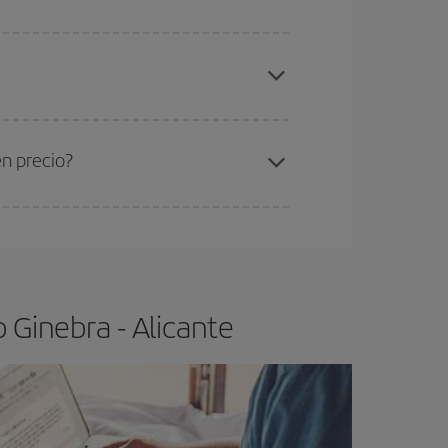
elo y de que las tarifas más baratas (turista)
nebra-Alicante-dest
.
ra el vuelo más barato.
en precio?
ser flexible.
Lo normal es que
cuanto antes
 poco abiertos, podrás
elegir el precio más
 Ginebra - Alicante