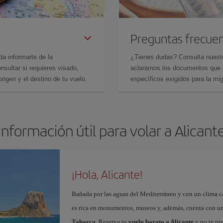
Preguntas frecue
da informarte de la
¿Tienes dudas? Consulta nues
sultar si requieres visado,
aclaramos los documentos que ne
rigen y el destino de tu vuelo.
específicos exigidos para la mi
Información útil para volar a Alicant
¡Hola, Alicante!
Bañada por las aguas del Mediterráneo y con un clima cál
es rica en monumentos, museos y, además, cuenta con una
Tabarca
. Reserva tu
vuelo barato a Alicante
y no te pi