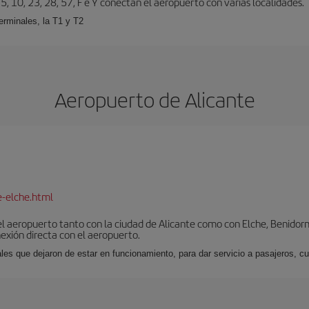
5, 10, 23, 28, 57, F e Y conectan el aeropuerto con varias localidades.
erminales, la T1 y T2
Aeropuerto de Alicante
e-elche.html
l aeropuerto tanto con la ciudad de Alicante como con Elche, Benidorm 
exión directa con el aeropuerto.
ales que dejaron de estar en funcionamiento, para dar servicio a pasajeros, 