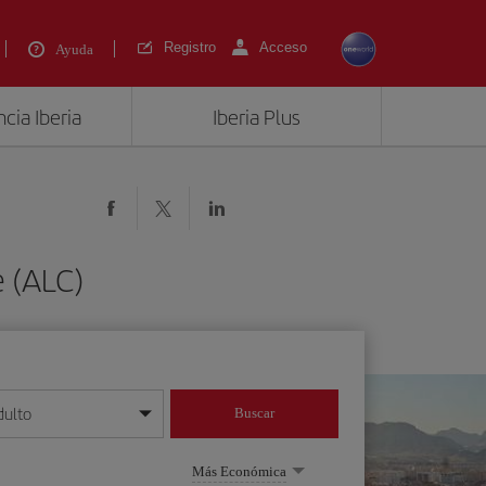
Registro
Acceso
Ayuda
cia Iberia
Iberia Plus
e (ALC)
dulto
Buscar
o día/mes/año
Más Económica