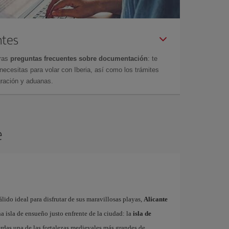
ntes
tras
preguntas frecuentes sobre documentación
: te
cesitas para volar con Iberia, así como los trámites
gración y aduanas.
e
ido ideal para disfrutar de sus maravillosas playas,
Alicante
 isla de ensueño justo enfrente de la ciudad: la
isla de
erdas una de las fortalezas medievales más grandes de