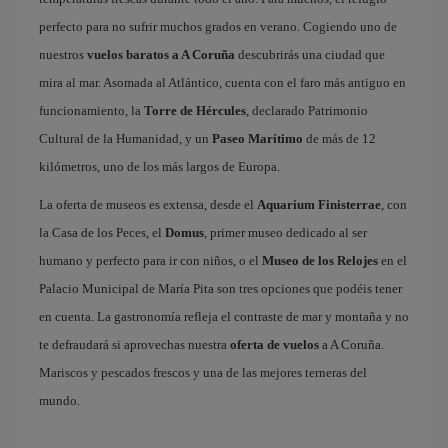
perfecto para no sufrir muchos grados en verano. Cogiendo uno de
nuestros
vuelos baratos a A Coruña
descubrirás una ciudad que
mira al mar. Asomada al Atlántico, cuenta con el faro más antiguo en
funcionamiento, la
Torre de Hércules
, declarado Patrimonio
Cultural de la Humanidad, y un
Paseo Marítimo
de más de 12
kilómetros, uno de los más largos de Europa.
La oferta de museos es extensa, desde el
Aquarium Finisterrae
, con
la Casa de los Peces, el
Domus
, primer museo dedicado al ser
humano y perfecto para ir con niños, o el
Museo de los Relojes
en el
Palacio Municipal de María Pita son tres opciones que podéis tener
en cuenta. La gastronomía refleja el contraste de mar y montaña y no
te defraudará si aprovechas nuestra
oferta de vuelos
a A Coruña.
Mariscos y pescados frescos y una de las mejores terneras del
mundo.