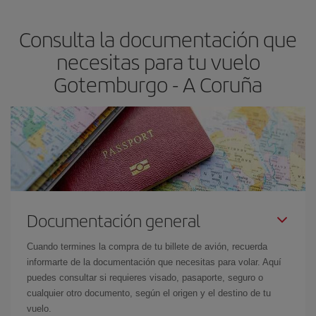
flexible.
Lo normal es que
cuanto antes
reserves tus billetes de
Consulta la documentación que
avión más baratos te saldrán. Además, si buscas los vuelos con
las fechas y los horarios del viaje un poco abiertos, podrás
elegir
necesitas para tu vuelo
el precio más barato.
Gotemburgo - A Coruña
Documentación general
Cuando termines la compra de tu billete de avión, recuerda
informarte de la documentación que necesitas para volar. Aquí
puedes consultar si requieres visado, pasaporte, seguro o
cualquier otro documento, según el origen y el destino de tu
vuelo.