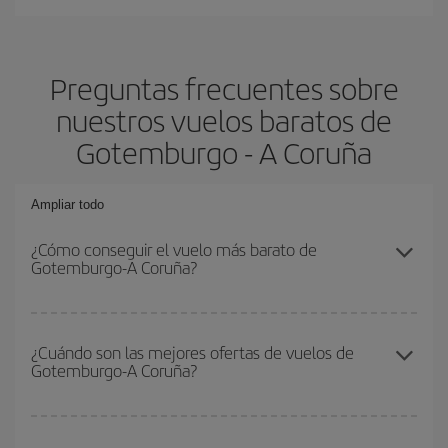
Preguntas frecuentes sobre
nuestros vuelos baratos de
Gotemburgo - A Coruña
Ampliar todo
¿Cómo conseguir el vuelo más barato de
Gotemburgo-A Coruña?
Podrás ahorrar en tu billete de avión de Gotemburgo-A Coruña-
dest y conseguir el vuelo más barato si evitas temporadas altas,
¿Cuándo son las mejores ofertas de vuelos de
Gotemburgo-A Coruña?
compras con antelación y puedes ser flexible con las fechas y
horarios de ida y vuelta.
Puedes conseguir los vuelos más baratos viajando
fuera de las
temporadas altas
. Aunque depende de tu destino, por lo general