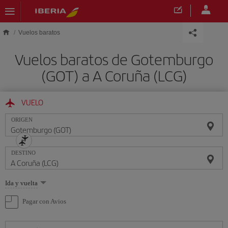
Saltar al contenido principal
Vuelos baratos
Vuelos baratos de Gotemburgo
(GOT) a A Coruña (LCG)
VUELO
ORIGEN
DESTINO
Seleccione
Ida y vuelta
una
opción
Pagar con Avios