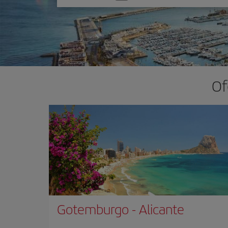
una
opción
Of
Gotemburgo
-
Alicante