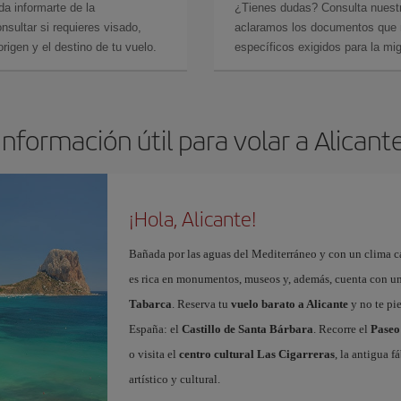
da informarte de la
¿Tienes dudas? Consulta nues
sultar si requieres visado,
aclaramos los documentos que ne
rigen y el destino de tu vuelo.
específicos exigidos para la mi
Información útil para volar a Alicant
¡Hola, Alicante!
Bañada por las aguas del Mediterráneo y con un clima cál
es rica en monumentos, museos y, además, cuenta con una
Tabarca
. Reserva tu
vuelo barato a Alicante
y no te pi
España: el
Castillo de Santa Bárbara
. Recorre el
Paseo
o visita el
centro cultural Las Cigarreras
, la antigua 
artístico y cultural.