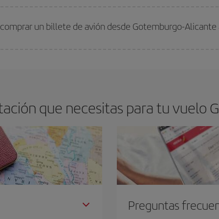
arte el mejor precio según tus necesidades de viaje. La tarifa básica, te asegu
 comprar un billete de avión desde Gotemburgo-Alicante 
os baratos. Las claves para encontrar los mejores precios son
anticiparte y 
drán. Además, si buscas los vuelos con las fechas y los horarios del viaje un
ación que necesitas para tu vuelo 
Preguntas frecue