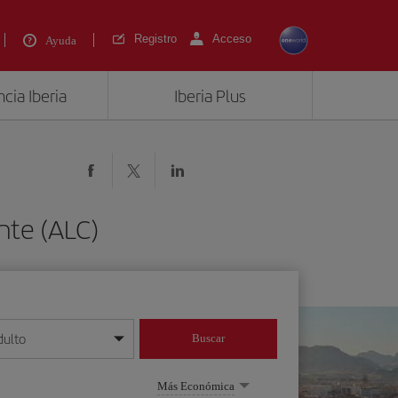
Registro
Acceso
Ayuda
cia Iberia
Iberia Plus
nte (ALC)
dulto
Buscar
o día/mes/año
Más Económica