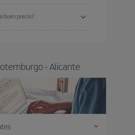
ra el vuelo más barato.
a buen precio?
ser flexible.
Lo normal es que
cuanto antes
 poco abiertos, podrás
elegir el precio más
Gotemburgo - Alicante
ntes