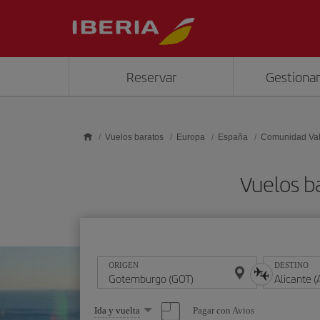
Saltar al contenido principal
Reservar
Gestionar
Vuelos baratos
Europa
España
Comunidad Va
Vuelos b
ORIGEN
DESTINO
Seleccione
Pagar con Avios
Ida y vuelta