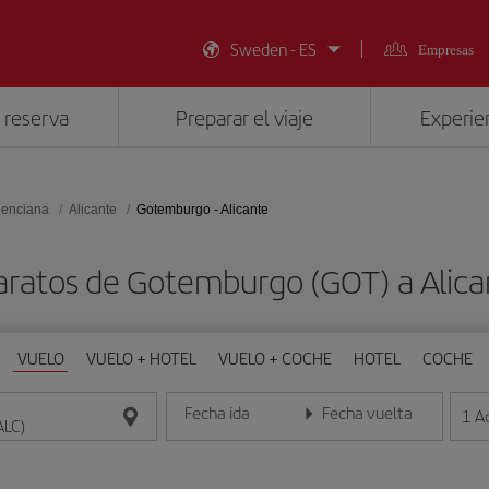
Sweden - ES
Empresas
 reserva
Preparar el viaje
Experien
lenciana
Alicante
Gotemburgo - Alicante
aratos de Gotemburgo (GOT) a Alica
VUELO
VUELO + HOTEL
VUELO + COCHE
HOTEL
COCHE
Fecha ida
Fecha vuelta
1
A
Introduce la fecha en formato día/mes/año
Introduce la fecha en format