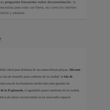
tras
preguntas frecuentes sobre documentación
: te
cesitas para volar con Iberia, así como los trámites
gración y aduanas.
e
ido ideal para disfrutar de sus maravillosas playas,
Alicante
 isla de ensueño justo enfrente de la ciudad: la
isla de
erdas una de las fortalezas medievales más grandes de
 de la Explanada
, el agradable paseo marítimo de la ciudad,
fábrica de tabaco reconvertida en un innovador espacio