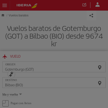
Saltar al contenido principal
Vuelos baratos
Vuelos baratos de Gotemburgo
(GOT) a Bilbao (BIO) desde 9674
kr
VUELO
ORIGEN
DESTINO
Seleccione
Ida y vuelta
una
opción
Pagar con Avios