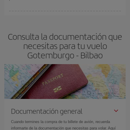
Cualquier día de la semana puedes encontrar vuelos baratos. Las
claves para encontrar los mejores precios son
anticiparte y ser
flexible.
Lo normal es que
cuanto antes
reserves tus billetes de
Consulta la documentación que
avión más baratos te saldrán. Además, si buscas los vuelos con
las fechas y los horarios del viaje un poco abiertos, podrás
elegir
necesitas para tu vuelo
el precio más barato.
Gotemburgo - Bilbao
Documentación general
Cuando termines la compra de tu billete de avión, recuerda
informarte de la documentación que necesitas para volar. Aquí