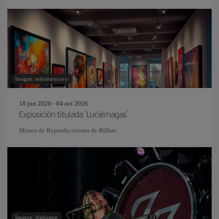
Imagen: mihaitarniceru
18 jun 2026 - 04 oct 2026
Exposición titulada 'Luciérnagas'
Museo de Reproducciones de Bilbao
Imagen: digboston