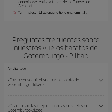
conexión se realiza a través de los Túneles de
Archanda.
Terminales:
El aeropuerto tiene una terminal .
Preguntas frecuentes sobre
nuestros vuelos baratos de
Gotemburgo - Bilbao
Ampliar todo
¿Cómo conseguir el vuelo más barato de
Gotemburgo-Bilbao?
Podrás ahorrar en tu billete de avión de Gotemburgo-Bilbao-dest y
conseguir el vuelo más barato si evitas temporadas altas,
¿Cuándo son las mejores ofertas de vuelos de
Gotemburgo-Bilbao?
compras con antelación y puedes ser flexible con las fechas y