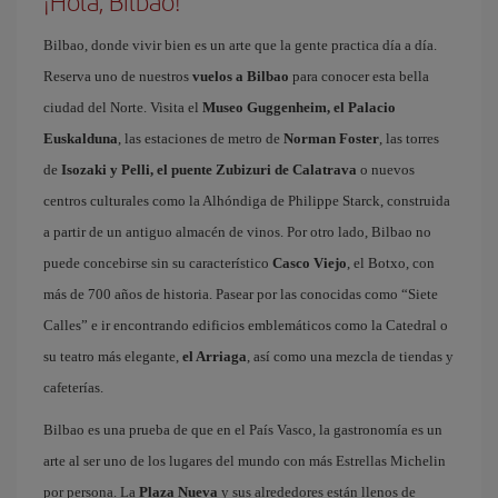
¡Hola, Bilbao!
Bilbao, donde vivir bien es un arte que la gente practica día a día.
Reserva uno de nuestros
vuelos a Bilbao
para conocer esta bella
ciudad del Norte. Visita el
Museo Guggenheim, el Palacio
Euskalduna
, las estaciones de metro de
Norman Foster
, las torres
de
Isozaki y Pelli, el puente Zubizuri de Calatrava
o nuevos
centros culturales como la Alhóndiga de Philippe Starck, construida
a partir de un antiguo almacén de vinos. Por otro lado, Bilbao no
puede concebirse sin su característico
Casco Viejo
, el Botxo, con
más de 700 años de historia. Pasear por las conocidas como “Siete
Calles” e ir encontrando edificios emblemáticos como la Catedral o
su teatro más elegante,
el Arriaga
, así como una mezcla de tiendas y
cafeterías.
Bilbao es una prueba de que en el País Vasco, la gastronomía es un
arte al ser uno de los lugares del mundo con más Estrellas Michelin
por persona. La
Plaza Nueva
y sus alrededores están llenos de