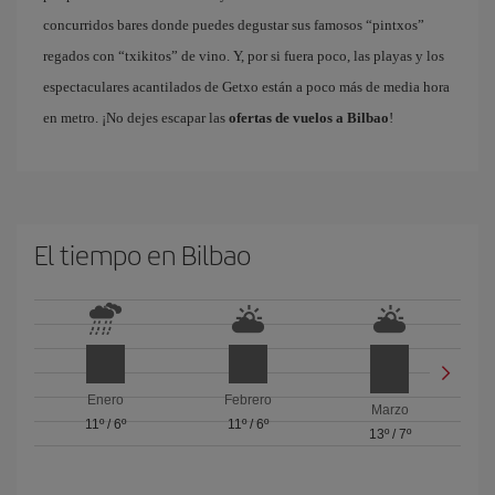
concurridos bares donde puedes degustar sus famosos “pintxos”
regados con “txikitos” de vino. Y, por si fuera poco, las playas y los
espectaculares acantilados de Getxo están a poco más de media hora
en metro. ¡No dejes escapar las
ofertas de vuelos a Bilbao
!
El tiempo en Bilbao
Enero
Febrero
Marzo
11º
/
6º
11º
/
6º
13º
/
7º