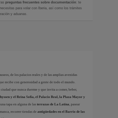
tras
preguntas frecuentes sobre documentación
: te
cesitas para volar con Iberia, así como los trámites
gración y aduanas.
museos, de los palacios reales y de las amplias avenidas
que recibe con generosidad a gente de todo el mundo.
a ciudad que nunca duerme y que invita a comer, beber,
hyssen y el Reina Sofía, el Palacio Real, la Plaza Mayor y
 una tapa en alguna de las
terrazas de La Latina
, pasear
amanca, recorrer tiendas de
antigüedades en el Barrio de las