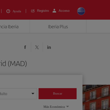
Registro
Acceso
Ayuda
cia Iberia
Iberia Plus
rid (MAD)
dulto
Buscar
o día/mes/año
Más Económica