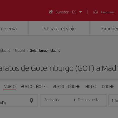
Sweden - ES
Empresas
 reserva
Preparar el viaje
Experien
 Madrid
Madrid
Gotemburgo - Madrid
aratos de Gotemburgo (GOT) a Mad
VUELO
VUELO + HOTEL
VUELO + COCHE
HOTEL
COCHE
Fecha ida
Fecha vuelta
1
A
Introduce la fecha en formato día/mes/año
Introduce la fecha en format