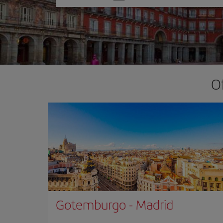
una
opción
O
Gotemburgo
-
Madrid