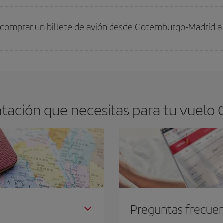
arte el mejor precio según tus necesidades de viaje. La tarifa básica, te asegu
 comprar un billete de avión desde Gotemburgo-Madrid a
os baratos. Las claves para encontrar los mejores precios son
anticiparte y 
drán. Además, si buscas los vuelos con las fechas y los horarios del viaje un
tación que necesitas para tu vuelo
Preguntas frecue