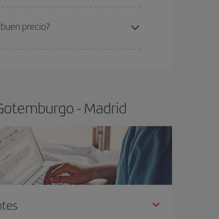
ra el vuelo más barato.
 buen precio?
ser flexible.
Lo normal es que
cuanto antes
 poco abiertos, podrás
elegir el precio más
 Gotemburgo - Madrid
ntes