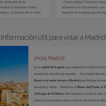
da informarte de la
¿Tienes dudas? Consulta nues
sultar si requieres visado,
aclaramos los documentos que ne
rigen y el destino de tu vuelo.
específicos exigidos para la mi
Información útil para volar a Madrid
¡Hola, Madrid!
Es la
capital de España
, pero también la ciudad de los 
trazadas en una urbe sin murallas… Una ciudad abierta 
Reserva tu vuelo barato a Madrid
para disfrutar de un
divertirse y bailar… Madrid es el
Museo del Prado, el T
el Parque de El Retiro
. Pero también es pedir un vino y
junto a los escaparates más exclusivos del barrio de Sal