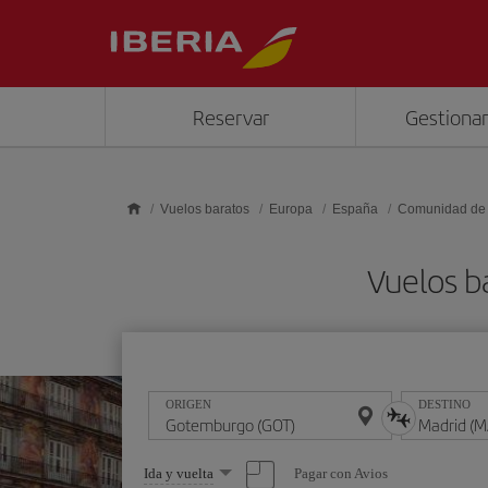
Saltar al contenido principal
Reservar
Gestionar
Vuelos baratos
Europa
España
Comunidad de
Vuelos b
ORIGEN
DESTINO
Seleccione
Pagar con Avios
Ida y vuelta