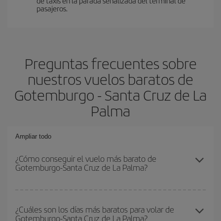
de taxis en la parada señalizada del terminal de
pasajeros.
Preguntas frecuentes sobre
nuestros vuelos baratos de
Gotemburgo - Santa Cruz de La
Palma
Ampliar todo
¿Cómo conseguir el vuelo más barato de
Gotemburgo-Santa Cruz de La Palma?
Podrás ahorrar en tu billete de avión de Gotemburgo-Santa Cruz
de La Palma-dest y conseguir el vuelo más barato si evitas
¿Cuáles son los días más baratos para volar de
Gotemburgo-Santa Cruz de La Palma?
temporadas altas, compras con antelación y puedes ser flexible