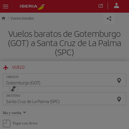
Saltar al contenido principal
Vuelos baratos
Vuelos baratos de Gotemburgo
(GOT) a Santa Cruz de La Palma
(SPC)
VUELO
ORIGEN
DESTINO
Seleccione
Ida y vuelta
una
opción
Pagar con Avios